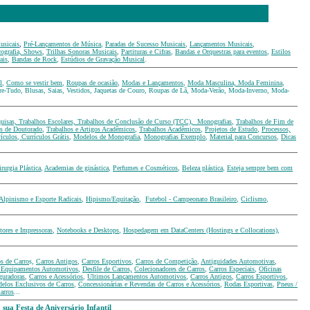
usicais
,
Pré-Lançamentos de Música
,
Paradas de Sucesso Musicais
,
Lançamentos Musicais
,
cografia, Shows
,
Trilhas Sonoras Musicais
,
Partituras e Cifras
,
Bandas e Orquestras para eventos
,
Estilos
ais
,
Bandas de Rock
,
Estúdios de Gravação Musical
.
l
,
Como se vestir bem
,
Roupas de ocasião
,
Modas e Lançamentos
,
Moda Masculina, Moda Feminina
,
re-Tudo, Blusas, Saias, Vestidos, Jaquetas de Couro, Roupas de Lã, Moda-Verão, Moda-Inverno, Moda-
uisas, Trabalhos Escolares, Trabalhos de Conclusão de Curso (TCC), Monografias
,
Trabalhos de Fim de
es de Doutorado
,
Trabalhos e Artigos Acadêmicos
,
Trabalhos Acadêmicos
,
Projetos de Estudo
,
Processos,
ículos
,
Currículos Grátis
,
Modelos de Monografia
,
Monografias Exemplo
,
Material para Concursos
,
Dicas
rurgia Plástica
,
Academias de ginástica
,
Perfumes e Cosméticos
,
Beleza plástica
,
Esteja sempre bem com
Alpinismo e Esporte Radicais
,
Hipismo/Equitação
,
Futebol - Campeonato Brasileiro
,
Ciclismo
,
ores e Impressoras
,
Notebooks e Desktops
,
Hospedagem em DataCenters (Hostings e Collocations)
,
s de Carro
s,
Carros Antigos
,
Carros Esportivos
,
Carros de Competição
,
Antiguidades Automotivas
,
e Equipamentos Automotivos
,
Desfile de Carros,
Colecionadores de Carros
,
Carros Especiais
,
Oficinas
guradoras
,
Carros e Acessórios
,
Últimos Lançamentos Automotivos
,
Carros Antigos
,
Carros Esportivos
,
elos Exclusivos de Carros
,
Concessionárias e Revendas de Carros e Acessórios
,
Rodas Esportivas
,
Pneus /
arros
...
sua Festa de Aniversário Infantil