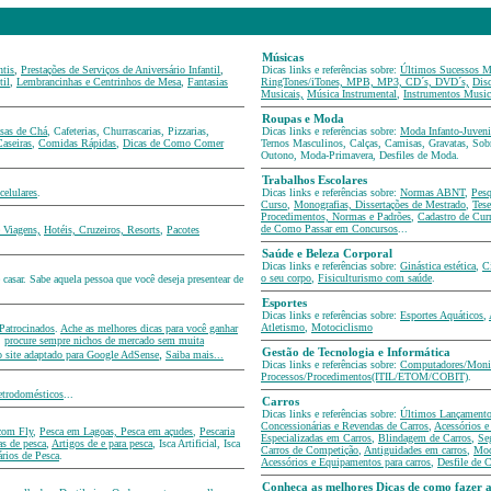
gorias
Músicas
ntis
,
Prestações de Serviços de Aniversário Infantil
,
Dicas links e referências sobre:
Últimos Sucessos M
til
,
Lembrancinhas e Centrinhos de Mesa
,
Fantasias
RingTones/iTones, MPB, MP3, CD´s, DVD´s,
Dis
Musicais,
Música Instrumental
,
Instrumentos Music
Roupas e Moda
sas de Chá
, Cafeterias, Churrascarias, Pizzarias,
Dicas links e referências sobre:
Moda Infanto-Juveni
Caseiras
,
Comidas Rápidas
,
Dicas de Como Comer
Ternos Masculinos, Calças, Camisas, Gravatas, Sob
Outono, Moda-Primavera, Desfiles de Moda.
Trabalhos Escolares
celulares
.
Dicas links e referências sobre:
Normas ABNT
,
Pesq
Curso
,
Monografias, Dissertações de Mestrado
,
Tes
Procedimentos, Normas e Padrões
,
Cadastro de Curr
de Como Passar em Concursos
...
 Viagens,
Hotéis, Cruzeiros, Resorts
,
Pacotes
Saúde e Beleza Corporal
Dicas links e referências sobre:
Ginástica estética
,
Ci
o seu corpo
,
Fisiculturismo com saúde
.
asar. Sabe aquela pessoa que você deseja presentear de
Esportes
Dicas links e referências sobre:
Esportes Aquáticos
,
Atletismo
,
Motociclismo
 Patrocinados
.
Ache as melhores dicas para você ganhar
,
procure sempre nichos de mercado sem muita
,
Gestão de Tecnologia e Informática
o site adaptado para Google AdSense
Saiba mais...
Dicas links e referências sobre:
Computadores/Monit
Processos/Procedimentos(ITIL/ETOM/COBIT)
.
letrodomésticos
...
Carros
Dicas links e referências sobre:
Últimos Lançamento
Concessionárias e Revendas de Carros
,
Acessórios 
com Fly
,
Pesca em Lagoas, Pesca em açudes
,
Pescaria
Especializadas em Carros
,
Blindagem de Carros
,
Se
s de pesca
,
Artigos de e para pesca
, Isca Artificial, Isca
Carros de Competição
,
Antiguidades em carros
,
Mod
rios de Pesca
.
Acessórios e Equipamentos para carros
,
Desfile de C
Conheça as melhores Dicas de como fazer a 