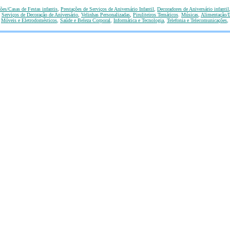
ões/Casas de Festas infantis
,
Prestações de Serviços de Aniversário Infantil
,
Decoradores de Aniversário infantil
,
Serviços de Decoração de Aniversário
,
Velinhas Personalizadas
,
Piruliteiros Temáticos
.
Músicas
,
Alimentação/D
,
Móveis e Eletrodomésticos
,
Saúde e Beleza Corporal
,
Informática e Tecnologia
,
Telefonia e Telecomunicações
,