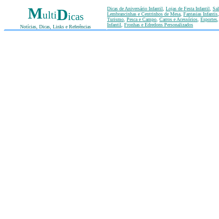
M
Dicas de Aniversário Infantil
,
Lojas de Festa Infantil
,
Sal
D
ulti
icas
Lembrancinhas e Centrinhos de Mesa
,
Fantasias Infantis
Turismo
,
Pesca e Campo
,
Carros e Acessórios
,
Esportes
Infantil
,
Fronhas e Edredons Personalizados
Notícias, Dicas, Links e Referências