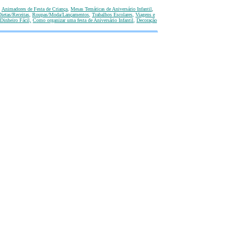
,
Animadores de Festa de Criança
,
Mesas Temáticas
de Aniversário Infantil
,
ietas/Receitas
,
Roupas/Moda/Lançamentos
,
T
rabalhos Escolares
,
Viagens e
Dinheiro Fácil,
Como organizar uma festa de Aniversário Infantil
,
Decoração