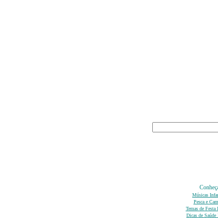
Conheça
Músicas Infa
Pesca e Ca
Temas de Festa I
Dicas de Saúde I