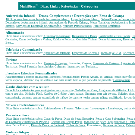
®
Cate
MultiDicas
-
D
icas, Links e Referências -
Aniversário Infantil - Temas, Complementos e Decorações para Festa de Criança
10 Dicas para fazer a sua festa de Aniversário Infantil
,
Lojas de Festas Infantil
,
Salões/Casas de Festas infa
Decoradores de Aniversário infantil
,
Animadores de Festa de Criança
,
Mesas Temáticas
de Aniversário Infan
Infantis
,
Serviços de Decoração de Aniversário
,
Velinhas Personalizadas
,
Piruliteiros Temáticos
.
Alimentação
Dicas links e referências sobre:
Alimentação Saudável
,
Restaurantes e Bares
,
Lanchonetes e Fast-Foods
,
Ca
Galeterias,
Casas de Queijos e Vinhos
,
Caldos e Petiscos
,
Comidas Típicas
,
Dietas Alimentares
,
Receitas 
Bem
...
Telefonia e Comunicação
Dicas links e referências sobre:
Aparelhos de telefonia,
Empresas de Telefonia
,
Tecnologia GSM
,
Telefones 
Turismo
Dicas links e referências sobre:
Turismo Ecológico
, Pousadas, Viagens,
Empresas de Turismo
,
Agências de
Turísticos
, Hotel Fazenda,
Intercâmbios Culturais
,
Incentivos aos Turistas
...
Fronhas e Edredons Personalizados
Para presentear a pessoa amada com Edredons Personalizados: Pessoa Amada, as amigas, casais que vão se c
forma especial, diferenciada, no entanto não sabe muito bem o que pode dar de presente?
Conheça mais
...
Ganhe dinheiro com o seu site
Dicas links e referências para você ganhar com o seu site, Trabalho em Casa, Programas de afiliados, Link
com o seu site
. Dinheiro Fácil, Cartões de Crédito, Juros baixos,
Emprego sem sair de casa
,
Salários altos
concorrência
,
aumente sempre quantidade de tráfego do seu site
,
tenha sempre tráfego qualificado
,
layout d
Móveis e Eletrodomésticos
Dicas links e referências sobre:
Refrigeradores e Freezers
,
Televisores
,
Lava-roupas e Lava-louças
,
outros e
Pescaria e Pesca
Dicas links e referências sobre:
Casas de Pesca
,
Dicas de Pesca Esportiva
,
Pesca e Caça Submarina
,
Pesca 
de Compadre e histórias de Pescaria
,
Pescaria em Pesque-Pague
,
todo tipo de pesca
,
Equipamentos e Tralha
viva, Peixe Elétrico,
Dicas de Pesca no Pantanal
,
Clubes de Pesca
, Ecoturismo,
Torneios de Pesca
,
Calendá
Vinhos e Adegas