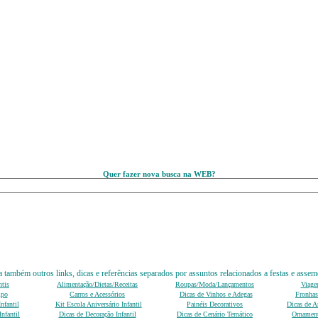
Quer fazer nova busca na WEB?
 também outros links, dicas e referências separados por assuntos relacionados a festas e assem
ntis
Alimentação/Dietas/Receitas
Roupas/Moda/Lançamentos
Viage
mpo
Carros e Acessórios
Dicas de Vinhos e Adegas
Fronhas
nfantil
Kit Escola Aniversário Infantil
Painéis Decorativos
Dicas de An
nfantil
Dicas de Decoração Infantil
Dicas de Cenário Temático
Ornament