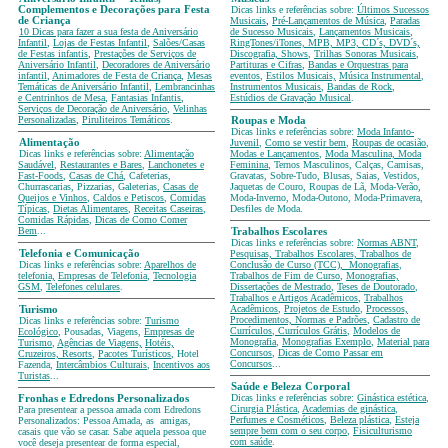
Complementos e Decorações para Festa
Dicas links e referências sobre:
Últimos Sucessos
de Criança
Musicais
,
Pré-Lançamentos de Música
,
Paradas
10 Dicas para fazer a sua festa de Aniversário
de Sucesso Musicais
,
Lançamentos Musicais
,
Infantil
,
Lojas de Festas Infantil
,
Salões/Casas
RingTones/iTones, MPB, MP3, CD´s, DVD´s,
de Festas infantis
,
Prestações de Serviços de
Discografia, Shows
,
Trilhas Sonoras Musicais
,
Aniversário Infantil
,
Decoradores de Aniversário
Partituras e Cifras
,
Bandas e Orquestras para
infantil
,
Animadores de Festa de Criança
,
Mesas
eventos
,
Estilos Musicais,
Música Instrumental
,
Temáticas
de Aniversário Infantil
,
Lembrancinhas
Instrumentos Musicais
,
Bandas de Rock
,
e Centrinhos de Mesa
,
Fantasias Infantis
,
Estúdios de Gravação Musical
.
Serviços de Decoração de Aniversário
,
Velinhas
Personalizadas
,
Piruliteiros Temáticos
.
Roupas e Moda
Dicas links e referências sobre:
Moda Infanto-
Alimentação
Juvenil
,
Como se vestir bem
,
Roupas de ocasião
,
Dicas links e referências sobre:
Alimentação
Modas e Lançamentos
,
Moda Masculina, Moda
Saudável
,
Restaurantes e Bares
,
Lanchonetes e
Feminina
, Ternos Masculinos, Calças, Camisas,
Fast-Foods
,
Casas de Chá
, Cafeterias,
Gravatas, Sobre-Tudo, Blusas, Saias, Vestidos,
Churrascarias, Pizzarias, Galeterias,
Casas de
Jaquetas de Couro, Roupas de Lã, Moda-Verão,
Queijos e Vinhos
,
Caldos e Petiscos
,
Comidas
Moda-Inverno, Moda-Outono, Moda-Primavera,
Típicas
,
Dietas Alimentares
,
Receitas Caseiras
,
Desfiles de Moda.
Comidas Rápidas
,
Dicas de Como Comer
Bem
...
Trabalhos Escolares
Dicas links e referências sobre:
Normas ABNT
,
Telefonia e Comunicação
Pesquisas, Trabalhos Escolares, Trabalhos de
Dicas links e referências sobre:
Aparelhos de
Conclusão de Curso (TCC), Monografias
,
telefonia,
Empresas de Telefonia
,
Tecnologia
Trabalhos de Fim de Curso
,
Monografias,
GSM
,
Telefones celulares
.
Dissertações de Mestrado
,
Teses de Doutorado
,
Trabalhos e Artigos Acadêmicos
,
Trabalhos
Acadêmicos
,
Projetos de Estudo
,
Processos,
Turismo
Procedimentos, Normas e Padrões
,
Cadastro de
Dicas links e referências sobre:
Turismo
Currículos
,
Currículos Grátis
,
Modelos de
Ecológico
, Pousadas, Viagens,
Empresas de
Monografia
,
Monografias Exemplo
,
Material para
Turismo
,
Agências de Viagens,
Hotéis,
Concursos
,
Dicas de Como Passar em
Cruzeiros, Resorts
,
Pacotes Turísticos
, Hotel
Concursos
...
Fazenda,
Intercâmbios Culturais
,
Incentivos aos
Turistas
...
Saúde e Beleza Corporal
Dicas links e referências sobre:
Ginástica estética
,
Fronhas e Edredons Personalizados
Cirurgia Plástica
,
Academias de ginástica
,
Para presentear a pessoa amada com Edredons
Perfumes e Cosméticos
,
Beleza plástica
,
Esteja
Personalizados: Pessoa Amada, as amigas,
sempre bem com o seu corpo
,
Fisiculturismo
casais que vão se casar. Sabe aquela pessoa que
com saúde
.
você deseja presentear de forma especial,