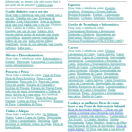
diferenciada, no entanto não sabe muito bem o
que pode dar de presente?
Conheça mais
...
Esportes
Dicas links e referências sobre:
Esportes
Aquáticos
,
Alpinismo e Esporte Radicais
,
Ganhe dinheiro com o seu site
Hipismo/Equitação
,
Futebol - Campeonato
Dicas links e referências para você ganhar com o
Brasileiro
,
Ciclismo
,
Atletismo
,
Motociclismo
seu site, Trabalho em Casa, Programas de
afiliados, Link Patrocinados
.
Ache as melhores
dicas para você ganhar com o seu site
. Dinheiro
Gestão de Tecnologia e Informática
Fácil, Cartões de Crédito, Juros baixos,
Dicas links e referências sobre:
Emprego sem sair de casa
,
Salários altos
,
Computadores/Monitores e Impressoras
,
procure sempre nichos de mercado sem muita
Notebooks e Desktops
,
Hospedagem em
concorrência
,
aumente sempre quantidade de
DataCenters (Hostings e Collocations)
,
tráfego do seu site
,
tenha sempre tráfego
Processos/Procedimentos(ITIL/ETOM/COBIT)
.
qualificado
,
layout do site adaptado para Google
,
Carros
AdSense
Saiba mais...
Dicas links e referências sobre:
Últimos
Lançamentos de Carro
s,
Carros Antigos
,
Carros
Móveis e Eletrodomésticos
Esportivos
,
Carros de Competição
,
Antiguidades
Dicas links e referências sobre:
Refrigeradores e
Automotivas
,
Concessionárias e Revendas de
Freezers
,
Televisores
,
Lava-roupas e Lava-louças
,
Carros
,
Acessórios e Equipamentos Automotivos
,
outros eletrodomésticos
...
Desfile de Carros,
Colecionadores de Carros
,
Carros Especiais
,
Oficinas Especializadas em
Pescaria e Pesca
Carros
,
Blindagem de Carros
,
Seguradoras
,
Dicas links e referências sobre:
Casas de Pesca
,
Carros e Acessórios
,
Últimos Lançamentos
Dicas de Pesca Esportiva
,
Pesca e Caça
Automotivos
,
Carros Antigos
,
Carros Esportivos
,
Submarina
,
Pesca com Fly
,
Pesca em Lagoas,
Carros de Competição
,
Antiguidades em carros
,
Pesca em açudes
,
Pescaria de Compadre e
Modelos Exclusivos de Carros
,
Concessionárias e
histórias de Pescaria
,
Pescaria em Pesque-Pague
,
Revendas de Carros e Acessórios
,
Rodas
todo tipo de pesca
,
Equipamentos e Tralhas de
Esportivas
,
Pneus / Acessórios e Equipamentos
pesca
,
Artigos de e para pesca
, Isca Artificial,
para carros
,
Desfile de Carros
...
Isca viva, Peixe Elétrico,
Dicas de Pesca no
Pantanal
,
Clubes de Pesca
, Ecoturismo,
Torneios
Conheça as melhores Dicas de como
de Pesca
,
Calendários de Pesca
.
fazer a sua Festa de Aniversário Infantil
Dicas de Aniversário Infantil:
7 Dicas que vão
Vinhos e Adegas
orientar a contratar uma Decoração com Balões
;
Dicas links e referências sobre:
Os Melhores
Fazendo o evento sem atropelos...
;
Conhecendo o
Vinhos
,
Casas e Cartas de Vinhos
,
Degustações
"Kit Escola"
;
O Cenário Temático
;
Velinha
de Vinhos e assemelhados
,
Destilarias
,
Onde
Personalizada
;
Painel Temático
;
Arranjos de Mesa
encontrar os melhores vinhos da região
,
Dicas de
para Decoração de Festas de Aniversário
;
Dicas de
Especialistas.
..
Saúde Infantil
;
10 Dicas para fazer a sua festa de