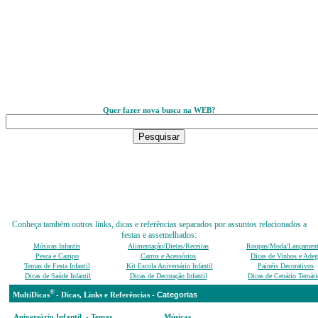
Quer fazer nova busca na WEB?
Conheça também outros links, dicas e referências separados por assuntos relacionados a
festas e assemelhados:
Músicas Infantis
Alimentação/Dietas/Receitas
Roupas/Moda/Lançamen
Pesca e Campo
Carros e Acessórios
Dicas de Vinhos e Adeg
Temas de Festa Infantil
Kit Escola Aniversário Infantil
Painéis Decorativos
Dicas de Saúde Infantil
Dicas de Decoração Infantil
Dicas de Cenário Temáti
®
Categ
MultiDicas
-
D
icas, Links e Referências -
Aniversário Infantil - Temas,
Músicas