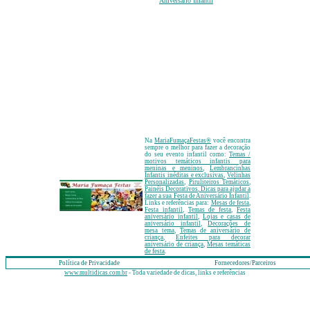
Aniversário Infantil
Na
MariaFumaçaFestas
®
você encontra
sempre o melhor para fazer a decoração
do seu evento infantil como:
Temas /
motivos temáticos infantis para
meninas e meninos
,
Lembrancinhas
Infantis inéditas e exclusivas
,
Velinhas
Personalizadas
,
Piruliteiros Temáticos
,
Painéis Decorativos
, Dicas para ajudar a
fazer a sua Festa de Aniversário Infantil
.
Links e referências para:
Mesas de festa
,
Festa infantil
,
Temas de festa
,
Festa
aniversário infantil
,
Lojas e casas de
aniversário infantil
,
Decorações de
mesa tema
,
Temas de aniversário de
criança
,
Enfeites para decorar
aniversário de criança
,
Mesas temáticas
de festa
.
Política de Privacidade
Fornecedores/Parceiros
www.multidicas.com.br
- Toda variedade de dicas, links e referências