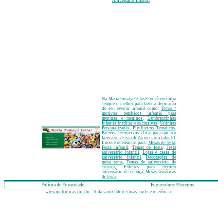
Aniversário Infantil
Na
MariaFumaçaFestas
®
você encontra
sempre o melhor para fazer a decoração
do seu evento infantil como:
Temas /
motivos temáticos infantis para
meninas e meninos
,
Lembrancinhas
Infantis inéditas e exclusivas
,
Velinhas
Personalizadas
,
Piruliteiros Temáticos
,
Painéis Decorativos
, Dicas para ajudar a
fazer a sua Festa de Aniversário Infantil
.
Links e referências para:
Mesas de festa
,
Festa infantil
,
Temas de festa
,
Festa
aniversário infantil
,
Lojas e casas de
aniversário infantil
,
Decorações de
mesa tema
,
Temas de aniversário de
criança
,
Enfeites para decorar
aniversário de criança
,
Mesas temáticas
de festa
.
Política de Privacidade
Fornecedores/Parceiros
www.multidicas.com.br
- Toda variedade de dicas, links e referências