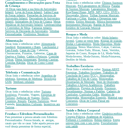
Complementos e Decorações para Festa
Dicas links e referências sobre:
Últimos Sucessos
de Criança
Musicais
,
Pré-Lançamentos de Música
,
Paradas
10 Dicas para fazer a sua festa de Aniversário
de Sucesso Musicais
,
Lançamentos Musicais
,
Infantil
,
Lojas de Festas Infantil
,
Salões/Casas
RingTones/iTones, MPB, MP3, CD´s, DVD´s,
de Festas infantis
,
Prestações de Serviços de
Discografia, Shows
,
Trilhas Sonoras Musicais
,
Aniversário Infantil
,
Decoradores de Aniversário
Partituras e Cifras
,
Bandas e Orquestras para
infantil
,
Animadores de Festa de Criança
,
Mesas
eventos
,
Estilos Musicais,
Música Instrumental
,
Temáticas
de Aniversário Infantil
,
Lembrancinhas
Instrumentos Musicais
,
Bandas de Rock
,
e Centrinhos de Mesa
,
Fantasias Infantis
,
Estúdios de Gravação Musical
.
Serviços de Decoração de Aniversário
,
Velinhas
Personalizadas
,
Piruliteiros Temáticos
.
Roupas e Moda
Dicas links e referências sobre:
Moda Infanto-
Alimentação
Juvenil
,
Como se vestir bem
,
Roupas de ocasião
,
Dicas links e referências sobre:
Alimentação
Modas e Lançamentos
,
Moda Masculina, Moda
Saudável
,
Restaurantes e Bares
,
Lanchonetes e
Feminina
, Ternos Masculinos, Calças, Camisas,
Fast-Foods
,
Casas de Chá
, Cafeterias,
Gravatas, Sobre-Tudo, Blusas, Saias, Vestidos,
Churrascarias, Pizzarias, Galeterias,
Casas de
Jaquetas de Couro, Roupas de Lã, Moda-Verão,
Queijos e Vinhos
,
Caldos e Petiscos
,
Comidas
Moda-Inverno, Moda-Outono, Moda-Primavera,
Típicas
,
Dietas Alimentares
,
Receitas Caseiras
,
Desfiles de Moda.
Comidas Rápidas
,
Dicas de Como Comer
Bem
...
Trabalhos Escolares
Dicas links e referências sobre:
Normas ABNT
,
Telefonia e Comunicação
Pesquisas, Trabalhos Escolares, Trabalhos de
Dicas links e referências sobre:
Aparelhos de
Conclusão de Curso (TCC), Monografias
,
telefonia,
Empresas de Telefonia
,
Tecnologia
Trabalhos de Fim de Curso
,
Monografias,
GSM
,
Telefones celulares
.
Dissertações de Mestrado
,
Teses de Doutorado
,
Trabalhos e Artigos Acadêmicos
,
Trabalhos
Acadêmicos
,
Projetos de Estudo
,
Processos,
Turismo
Procedimentos, Normas e Padrões
,
Cadastro de
Dicas links e referências sobre:
Turismo
Currículos
,
Currículos Grátis
,
Modelos de
Ecológico
, Pousadas, Viagens,
Empresas de
Monografia
,
Monografias Exemplo
,
Material para
Turismo
,
Agências de Viagens,
Hotéis,
Concursos
,
Dicas de Como Passar em
Cruzeiros, Resorts
,
Pacotes Turísticos
, Hotel
Concursos
...
Fazenda,
Intercâmbios Culturais
,
Incentivos aos
Turistas
...
Saúde e Beleza Corporal
Dicas links e referências sobre:
Ginástica estética
,
Fronhas e Edredons Personalizados
Cirurgia Plástica
,
Academias de ginástica
,
Para presentear a pessoa amada com Edredons
Perfumes e Cosméticos
,
Beleza plástica
,
Esteja
Personalizados: Pessoa Amada, as amigas,
sempre bem com o seu corpo
,
Fisiculturismo
casais que vão se casar. Sabe aquela pessoa que
com saúde
.
você deseja presentear de forma especial,