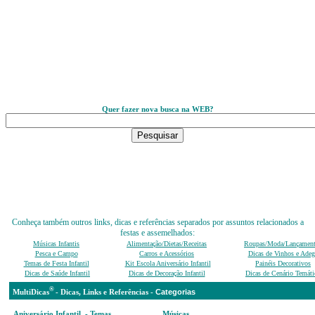
Quer fazer nova busca na WEB?
Conheça também outros links, dicas e referências separados por assuntos relacionados a
festas e assemelhados:
Músicas Infantis
Alimentação/Dietas/Receitas
Roupas/Moda/Lançamen
Pesca e Campo
Carros e Acessórios
Dicas de Vinhos e Adeg
Temas de Festa Infantil
Kit Escola Aniversário Infantil
Painéis Decorativos
Dicas de Saúde Infantil
Dicas de Decoração Infantil
Dicas de Cenário Temáti
®
Categ
MultiDicas
-
D
icas, Links e Referências -
Aniversário Infantil - Temas,
Músicas