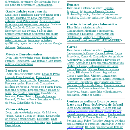
diferenciada, no entanto não sabe muito bem o
que pode dar de presente?
Conheça mais
...
Esportes
Dicas links e referências sobre:
Esportes
Aquáticos
,
Alpinismo e Esporte Radicais
,
Ganhe dinheiro com o seu site
Hipismo/Equitação
,
Futebol - Campeonato
Dicas links e referências para você ganhar com o
Brasileiro
,
Ciclismo
,
Atletismo
,
Motociclismo
seu site, Trabalho em Casa, Programas de
afiliados, Link Patrocinados
.
Ache as melhores
dicas para você ganhar com o seu site
. Dinheiro
Gestão de Tecnologia e Informática
Fácil, Cartões de Crédito, Juros baixos,
Dicas links e referências sobre:
Emprego sem sair de casa
,
Salários altos
,
Computadores/Monitores e Impressoras
,
procure sempre nichos de mercado sem muita
Notebooks e Desktops
,
Hospedagem em
concorrência
,
aumente sempre quantidade de
DataCenters (Hostings e Collocations)
,
tráfego do seu site
,
tenha sempre tráfego
Processos/Procedimentos(ITIL/ETOM/COBIT)
.
qualificado
,
layout do site adaptado para Google
,
Carros
AdSense
Saiba mais...
Dicas links e referências sobre:
Últimos
Lançamentos de Carro
s,
Carros Antigos
,
Carros
Móveis e Eletrodomésticos
Esportivos
,
Carros de Competição
,
Antiguidades
Dicas links e referências sobre:
Refrigeradores e
Automotivas
,
Concessionárias e Revendas de
Freezers
,
Televisores
,
Lava-roupas e Lava-louças
,
Carros
,
Acessórios e Equipamentos Automotivos
,
outros eletrodomésticos
...
Desfile de Carros,
Colecionadores de Carros
,
Carros Especiais
,
Oficinas Especializadas em
Pescaria e Pesca
Carros
,
Blindagem de Carros
,
Seguradoras
,
Dicas links e referências sobre:
Casas de Pesca
,
Carros e Acessórios
,
Últimos Lançamentos
Dicas de Pesca Esportiva
,
Pesca e Caça
Automotivos
,
Carros Antigos
,
Carros Esportivos
,
Submarina
,
Pesca com Fly
,
Pesca em Lagoas,
Carros de Competição
,
Antiguidades em carros
,
Pesca em açudes
,
Pescaria de Compadre e
Modelos Exclusivos de Carros
,
Concessionárias e
histórias de Pescaria
,
Pescaria em Pesque-Pague
,
Revendas de Carros e Acessórios
,
Rodas
todo tipo de pesca
,
Equipamentos e Tralhas de
Esportivas
,
Pneus / Acessórios e Equipamentos
pesca
,
Artigos de e para pesca
, Isca Artificial,
para carros
,
Desfile de Carros
...
Isca viva, Peixe Elétrico,
Dicas de Pesca no
Pantanal
,
Clubes de Pesca
, Ecoturismo,
Torneios
Conheça as melhores Dicas de como
de Pesca
,
Calendários de Pesca
.
fazer a sua Festa de Aniversário Infantil
Dicas de Aniversário Infantil:
7 Dicas que vão
Vinhos e Adegas
orientar a contratar uma Decoração com Balões
;
Dicas links e referências sobre:
Os Melhores
Fazendo o evento sem atropelos...
;
Conhecendo o
Vinhos
,
Casas e Cartas de Vinhos
,
Degustações
"Kit Escola"
;
O Cenário Temático
;
Velinha
de Vinhos e assemelhados
,
Destilarias
,
Onde
Personalizada
;
Painel Temático
;
Arranjos de Mesa
encontrar os melhores vinhos da região
,
Dicas de
para Decoração de Festas de Aniversário
;
Dicas de
Especialistas.
..
Saúde Infantil
;
10 Dicas para fazer a sua festa de