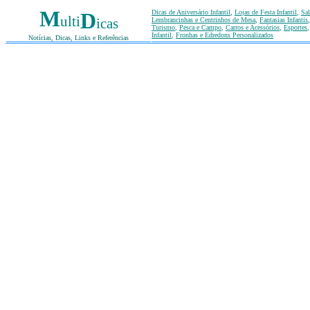
M
Dicas de Aniversário Infantil
,
Lojas de Festa Infantil
,
Sal
D
ulti
icas
Lembrancinhas e Centrinhos de Mesa
,
Fantasias Infantis
Turismo
,
Pesca e Campo
,
Carros e Acessórios
,
Esportes
Infantil
,
Fronhas e Edredons Personalizados
Notícias, Dicas, Links e Referências