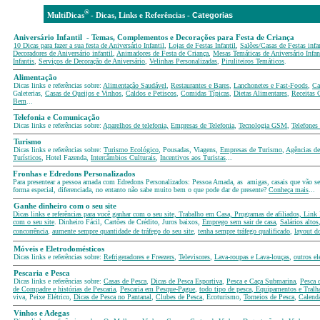
®
Cate
MultiDicas
-
D
icas, Links e Referências -
Aniversário Infantil - Temas, Complementos e Decorações para Festa de Criança
10 Dicas para fazer a sua festa de Aniversário Infantil
,
Lojas de Festas Infantil
,
Salões/Casas de Festas infa
Decoradores de Aniversário infantil
,
Animadores de Festa de Criança
,
Mesas Temáticas
de Aniversário Infan
Infantis
,
Serviços de Decoração de Aniversário
,
Velinhas Personalizadas
,
Piruliteiros Temáticos
.
Alimentação
Dicas links e referências sobre:
Alimentação Saudável
,
Restaurantes e Bares
,
Lanchonetes e Fast-Foods
,
Ca
Galeterias,
Casas de Queijos e Vinhos
,
Caldos e Petiscos
,
Comidas Típicas
,
Dietas Alimentares
,
Receitas 
Bem
...
Telefonia e Comunicação
Dicas links e referências sobre:
Aparelhos de telefonia,
Empresas de Telefonia
,
Tecnologia GSM
,
Telefones 
Turismo
Dicas links e referências sobre:
Turismo Ecológico
, Pousadas, Viagens,
Empresas de Turismo
,
Agências de
Turísticos
, Hotel Fazenda,
Intercâmbios Culturais
,
Incentivos aos Turistas
...
Fronhas e Edredons Personalizados
Para presentear a pessoa amada com Edredons Personalizados: Pessoa Amada, as amigas, casais que vão se c
forma especial, diferenciada, no entanto não sabe muito bem o que pode dar de presente?
Conheça mais
...
Ganhe dinheiro com o seu site
Dicas links e referências para você ganhar com o seu site, Trabalho em Casa, Programas de afiliados, Link
com o seu site
. Dinheiro Fácil, Cartões de Crédito, Juros baixos,
Emprego sem sair de casa
,
Salários altos
concorrência
,
aumente sempre quantidade de tráfego do seu site
,
tenha sempre tráfego qualificado
,
layout d
Móveis e Eletrodomésticos
Dicas links e referências sobre:
Refrigeradores e Freezers
,
Televisores
,
Lava-roupas e Lava-louças
,
outros e
Pescaria e Pesca
Dicas links e referências sobre:
Casas de Pesca
,
Dicas de Pesca Esportiva
,
Pesca e Caça Submarina
,
Pesca 
de Compadre e histórias de Pescaria
,
Pescaria em Pesque-Pague
,
todo tipo de pesca
,
Equipamentos e Tralha
viva, Peixe Elétrico,
Dicas de Pesca no Pantanal
,
Clubes de Pesca
, Ecoturismo,
Torneios de Pesca
,
Calendá
Vinhos e Adegas