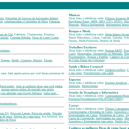
gorias
Músicas
ntis
,
Prestações de Serviços de Aniversário Infantil
,
Dicas links e referências sobre:
Últimos Sucessos M
til
,
Lembrancinhas e Centrinhos de Mesa
,
Fantasias
RingTones/iTones, MPB, MP3, CD´s, DVD´s,
Dis
Musicais,
Música Instrumental
,
Instrumentos Music
Roupas e Moda
sas de Chá
, Cafeterias, Churrascarias, Pizzarias,
Dicas links e referências sobre:
Moda Infanto-Juveni
Caseiras
,
Comidas Rápidas
,
Dicas de Como Comer
Ternos Masculinos, Calças, Camisas, Gravatas, Sob
Outono, Moda-Primavera, Desfiles de Moda.
Trabalhos Escolares
celulares
.
Dicas links e referências sobre:
Normas ABNT
,
Pesq
Curso
,
Monografias, Dissertações de Mestrado
,
Tes
Procedimentos, Normas e Padrões
,
Cadastro de Curr
de Como Passar em Concursos
...
 Viagens,
Hotéis, Cruzeiros, Resorts
,
Pacotes
Saúde e Beleza Corporal
Dicas links e referências sobre:
Ginástica estética
,
Ci
o seu corpo
,
Fisiculturismo com saúde
.
asar. Sabe aquela pessoa que você deseja presentear de
Esportes
Dicas links e referências sobre:
Esportes Aquáticos
,
Atletismo
,
Motociclismo
 Patrocinados
.
Ache as melhores dicas para você ganhar
,
procure sempre nichos de mercado sem muita
,
Gestão de Tecnologia e Informática
o site adaptado para Google AdSense
Saiba mais...
Dicas links e referências sobre:
Computadores/Monit
Processos/Procedimentos(ITIL/ETOM/COBIT)
.
letrodomésticos
...
Carros
Dicas links e referências sobre:
Últimos Lançamento
Concessionárias e Revendas de Carros
,
Acessórios 
com Fly
,
Pesca em Lagoas, Pesca em açudes
,
Pescaria
Especializadas em Carros
,
Blindagem de Carros
,
Se
s de pesca
,
Artigos de e para pesca
, Isca Artificial, Isca
Carros de Competição
,
Antiguidades em carros
,
Mod
rios de Pesca
.
Acessórios e Equipamentos para carros
,
Desfile de C
Conheça as melhores Dicas de como fazer a 