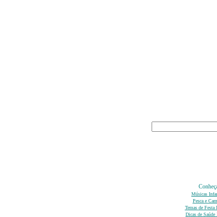
Conheça
Músicas Infa
Pesca e Ca
Temas de Festa I
Dicas de Saúde I