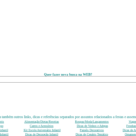
Quer fazer nova busca na WEB?
 também outros links, dicas e referências separados por assuntos relacionados a festas e assem
ntis
Alimentação/Dietas/Receitas
Roupas/Moda/Lançamentos
Viage
mpo
Carros e Acessórios
Dicas de Vinhos e Adegas
Fronhas
nfantil
Kit Escola Aniversário Infantil
Painéis Decorativos
Dicas de An
nfantil
Dicas de Decoração Infantil
Dicas de Cenário Temático
Ornament