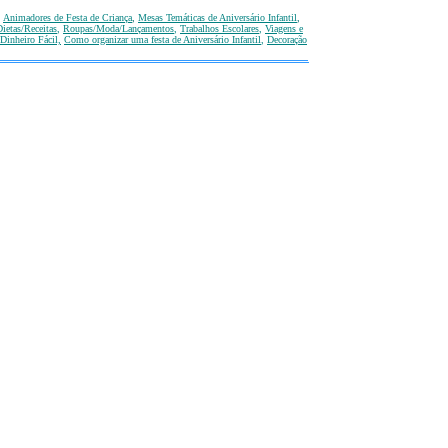
,
Animadores de Festa de Criança
,
Mesas Temáticas
de Aniversário Infantil
,
ietas/Receitas
,
Roupas/Moda/Lançamentos
,
T
rabalhos Escolares
,
Viagens e
Dinheiro Fácil,
Como organizar uma festa de Aniversário Infantil
,
Decoração