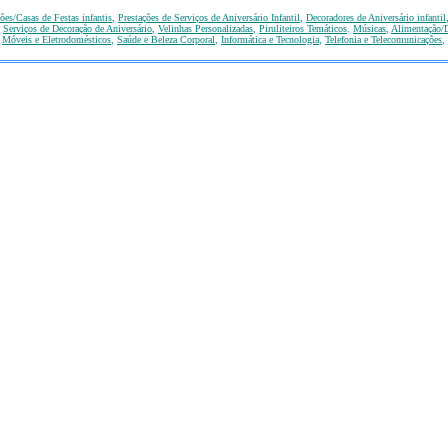
ões/Casas de Festas infantis
,
Prestações de Serviços de Aniversário Infantil
,
Decoradores de Aniversário infantil
,
Serviços de Decoração de Aniversário
,
Velinhas Personalizadas
,
Piruliteiros Temáticos
.
Músicas
,
Alimentação/D
,
Móveis e Eletrodomésticos
,
Saúde e Beleza Corporal
,
Informática e Tecnologia
,
Telefonia e Telecomunicações
,