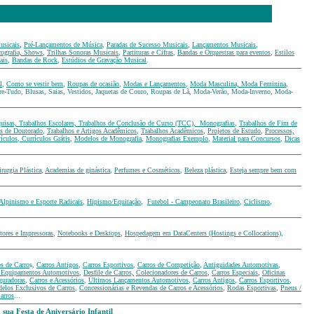
usicais
,
Pré-Lançamentos de Música
,
Paradas de Sucesso Musicais
,
Lançamentos Musicais
,
cografia, Shows
,
Trilhas Sonoras Musicais
,
Partituras e Cifras
,
Bandas e Orquestras para eventos
,
Estilos
ais
,
Bandas de Rock
,
Estúdios de Gravação Musical
.
l
,
Como se vestir bem
,
Roupas de ocasião
,
Modas e Lançamentos
,
Moda Masculina, Moda Feminina
,
re-Tudo, Blusas, Saias, Vestidos, Jaquetas de Couro, Roupas de Lã, Moda-Verão, Moda-Inverno, Moda-
uisas, Trabalhos Escolares, Trabalhos de Conclusão de Curso (TCC), Monografias
,
Trabalhos de Fim de
es de Doutorado
,
Trabalhos e Artigos Acadêmicos
,
Trabalhos Acadêmicos
,
Projetos de Estudo
,
Processos,
ículos
,
Currículos Grátis
,
Modelos de Monografia
,
Monografias Exemplo
,
Material para Concursos
,
Dicas
rurgia Plástica
,
Academias de ginástica
,
Perfumes e Cosméticos
,
Beleza plástica
,
Esteja sempre bem com
Alpinismo e Esporte Radicais
,
Hipismo/Equitação
,
Futebol - Campeonato Brasileiro
,
Ciclismo
,
ores e Impressoras
,
Notebooks e Desktops
,
Hospedagem em DataCenters (Hostings e Collocations)
,
s de Carro
s,
Carros Antigos
,
Carros Esportivos
,
Carros de Competição
,
Antiguidades Automotivas
,
e Equipamentos Automotivos
,
Desfile de Carros,
Colecionadores de Carros
,
Carros Especiais
,
Oficinas
guradoras
,
Carros e Acessórios
,
Últimos Lançamentos Automotivos
,
Carros Antigos
,
Carros Esportivos
,
elos Exclusivos de Carros
,
Concessionárias e Revendas de Carros e Acessórios
,
Rodas Esportivas
,
Pneus /
arros
...
sua Festa de Aniversário Infantil