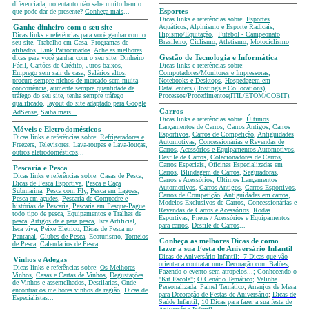
diferenciada, no entanto não sabe muito bem o
que pode dar de presente?
Conheça mais
...
Esportes
Dicas links e referências sobre:
Esportes
Aquáticos
,
Alpinismo e Esporte Radicais
,
Ganhe dinheiro com o seu site
Hipismo/Equitação
,
Futebol - Campeonato
Dicas links e referências para você ganhar com o
Brasileiro
,
Ciclismo
,
Atletismo
,
Motociclismo
seu site, Trabalho em Casa, Programas de
afiliados, Link Patrocinados
.
Ache as melhores
dicas para você ganhar com o seu site
. Dinheiro
Gestão de Tecnologia e Informática
Fácil, Cartões de Crédito, Juros baixos,
Dicas links e referências sobre:
Emprego sem sair de casa
,
Salários altos
,
Computadores/Monitores e Impressoras
,
procure sempre nichos de mercado sem muita
Notebooks e Desktops
,
Hospedagem em
concorrência
,
aumente sempre quantidade de
DataCenters (Hostings e Collocations)
,
tráfego do seu site
,
tenha sempre tráfego
Processos/Procedimentos(ITIL/ETOM/COBIT)
.
qualificado
,
layout do site adaptado para Google
,
Carros
AdSense
Saiba mais...
Dicas links e referências sobre:
Últimos
Lançamentos de Carro
s,
Carros Antigos
,
Carros
Móveis e Eletrodomésticos
Esportivos
,
Carros de Competição
,
Antiguidades
Dicas links e referências sobre:
Refrigeradores e
Automotivas
,
Concessionárias e Revendas de
Freezers
,
Televisores
,
Lava-roupas e Lava-louças
,
Carros
,
Acessórios e Equipamentos Automotivos
,
outros eletrodomésticos
...
Desfile de Carros,
Colecionadores de Carros
,
Carros Especiais
,
Oficinas Especializadas em
Pescaria e Pesca
Carros
,
Blindagem de Carros
,
Seguradoras
,
Dicas links e referências sobre:
Casas de Pesca
,
Carros e Acessórios
,
Últimos Lançamentos
Dicas de Pesca Esportiva
,
Pesca e Caça
Automotivos
,
Carros Antigos
,
Carros Esportivos
,
Submarina
,
Pesca com Fly
,
Pesca em Lagoas,
Carros de Competição
,
Antiguidades em carros
,
Pesca em açudes
,
Pescaria de Compadre e
Modelos Exclusivos de Carros
,
Concessionárias e
histórias de Pescaria
,
Pescaria em Pesque-Pague
,
Revendas de Carros e Acessórios
,
Rodas
todo tipo de pesca
,
Equipamentos e Tralhas de
Esportivas
,
Pneus / Acessórios e Equipamentos
pesca
,
Artigos de e para pesca
, Isca Artificial,
para carros
,
Desfile de Carros
...
Isca viva, Peixe Elétrico,
Dicas de Pesca no
Pantanal
,
Clubes de Pesca
, Ecoturismo,
Torneios
Conheça as melhores Dicas de como
de Pesca
,
Calendários de Pesca
.
fazer a sua Festa de Aniversário Infantil
Dicas de Aniversário Infantil:
7 Dicas que vão
Vinhos e Adegas
orientar a contratar uma Decoração com Balões
;
Dicas links e referências sobre:
Os Melhores
Fazendo o evento sem atropelos...
;
Conhecendo o
Vinhos
,
Casas e Cartas de Vinhos
,
Degustações
"Kit Escola"
;
O Cenário Temático
;
Velinha
de Vinhos e assemelhados
,
Destilarias
,
Onde
Personalizada
;
Painel Temático
;
Arranjos de Mesa
encontrar os melhores vinhos da região
,
Dicas de
para Decoração de Festas de Aniversário
;
Dicas de
Especialistas.
..
Saúde Infantil
;
10 Dicas para fazer a sua festa de