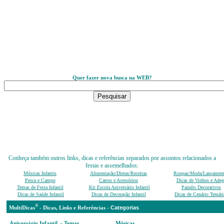
Quer fazer nova busca na WEB?
Conheça também outros links, dicas e referências separados por assuntos relacionados a
festas e assemelhados:
Músicas Infantis
Alimentação/Dietas/Receitas
Roupas/Moda/Lançamen
Pesca e Campo
Carros e Acessórios
Dicas de Vinhos e Adeg
Temas de Festa Infantil
Kit Escola Aniversário Infantil
Painéis Decorativos
Dicas de Saúde Infantil
Dicas de Decoração Infantil
Dicas de Cenário Temáti
®
Categ
MultiDicas
-
D
icas, Links e Referências -
Aniversário Infantil - Temas,
Músicas