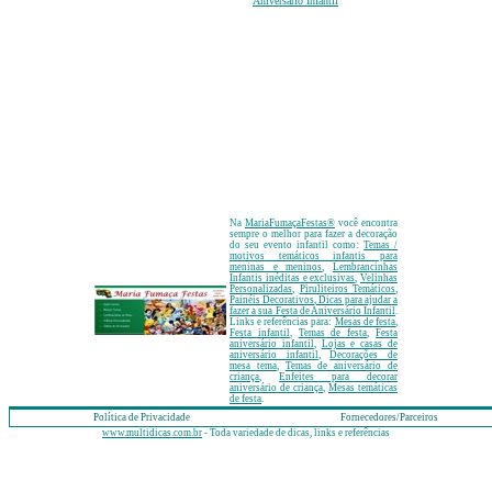
Aniversário Infantil
Na
MariaFumaçaFestas
®
você encontra
sempre o melhor para fazer a decoração
do seu evento infantil como:
Temas /
motivos temáticos infantis para
meninas e meninos
,
Lembrancinhas
Infantis inéditas e exclusivas
,
Velinhas
Personalizadas
,
Piruliteiros Temáticos
,
Painéis Decorativos
, Dicas para ajudar a
fazer a sua Festa de Aniversário Infantil
.
Links e referências para:
Mesas de festa
,
Festa infantil
,
Temas de festa
,
Festa
aniversário infantil
,
Lojas e casas de
aniversário infantil
,
Decorações de
mesa tema
,
Temas de aniversário de
criança
,
Enfeites para decorar
aniversário de criança
,
Mesas temáticas
de festa
.
Política de Privacidade
Fornecedores/Parceiros
www.multidicas.com.br
- Toda variedade de dicas, links e referências