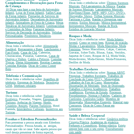
Complementos e Decorações para Festa
Dicas links e referências sobre:
Últimos Sucessos
de Criança
Musicais
,
Pré-Lançamentos de Música
,
Paradas
10 Dicas para fazer a sua festa de Aniversário
de Sucesso Musicais
,
Lançamentos Musicais
,
Infantil
,
Lojas de Festas Infantil
,
Salões/Casas
RingTones/iTones, MPB, MP3, CD´s, DVD´s,
de Festas infantis
,
Prestações de Serviços de
Discografia, Shows
,
Trilhas Sonoras Musicais
,
Aniversário Infantil
,
Decoradores de Aniversário
Partituras e Cifras
,
Bandas e Orquestras para
infantil
,
Animadores de Festa de Criança
,
Mesas
eventos
,
Estilos Musicais,
Música Instrumental
,
Temáticas
de Aniversário Infantil
,
Lembrancinhas
Instrumentos Musicais
,
Bandas de Rock
,
e Centrinhos de Mesa
,
Fantasias Infantis
,
Estúdios de Gravação Musical
.
Serviços de Decoração de Aniversário
,
Velinhas
Personalizadas
,
Piruliteiros Temáticos
.
Roupas e Moda
Dicas links e referências sobre:
Moda Infanto-
Alimentação
Juvenil
,
Como se vestir bem
,
Roupas de ocasião
,
Dicas links e referências sobre:
Alimentação
Modas e Lançamentos
,
Moda Masculina, Moda
Saudável
,
Restaurantes e Bares
,
Lanchonetes e
Feminina
, Ternos Masculinos, Calças, Camisas,
Fast-Foods
,
Casas de Chá
, Cafeterias,
Gravatas, Sobre-Tudo, Blusas, Saias, Vestidos,
Churrascarias, Pizzarias, Galeterias,
Casas de
Jaquetas de Couro, Roupas de Lã, Moda-Verão,
Queijos e Vinhos
,
Caldos e Petiscos
,
Comidas
Moda-Inverno, Moda-Outono, Moda-Primavera,
Típicas
,
Dietas Alimentares
,
Receitas Caseiras
,
Desfiles de Moda.
Comidas Rápidas
,
Dicas de Como Comer
Bem
...
Trabalhos Escolares
Dicas links e referências sobre:
Normas ABNT
,
Telefonia e Comunicação
Pesquisas, Trabalhos Escolares, Trabalhos de
Dicas links e referências sobre:
Aparelhos de
Conclusão de Curso (TCC), Monografias
,
telefonia,
Empresas de Telefonia
,
Tecnologia
Trabalhos de Fim de Curso
,
Monografias,
GSM
,
Telefones celulares
.
Dissertações de Mestrado
,
Teses de Doutorado
,
Trabalhos e Artigos Acadêmicos
,
Trabalhos
Acadêmicos
,
Projetos de Estudo
,
Processos,
Turismo
Procedimentos, Normas e Padrões
,
Cadastro de
Dicas links e referências sobre:
Turismo
Currículos
,
Currículos Grátis
,
Modelos de
Ecológico
, Pousadas, Viagens,
Empresas de
Monografia
,
Monografias Exemplo
,
Material para
Turismo
,
Agências de Viagens,
Hotéis,
Concursos
,
Dicas de Como Passar em
Cruzeiros, Resorts
,
Pacotes Turísticos
, Hotel
Concursos
...
Fazenda,
Intercâmbios Culturais
,
Incentivos aos
Turistas
...
Saúde e Beleza Corporal
Dicas links e referências sobre:
Ginástica estética
,
Fronhas e Edredons Personalizados
Cirurgia Plástica
,
Academias de ginástica
,
Para presentear a pessoa amada com Edredons
Perfumes e Cosméticos
,
Beleza plástica
,
Esteja
Personalizados: Pessoa Amada, as amigas,
sempre bem com o seu corpo
,
Fisiculturismo
casais que vão se casar. Sabe aquela pessoa que
com saúde
.
você deseja presentear de forma especial,