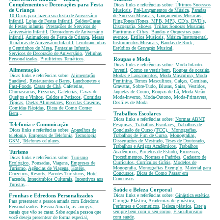
Complementos e Decorações para Festa
Dicas links e referências sobre:
Últimos Sucessos
de Criança
Musicais
,
Pré-Lançamentos de Música
,
Paradas
10 Dicas para fazer a sua festa de Aniversário
de Sucesso Musicais
,
Lançamentos Musicais
,
Infantil
,
Lojas de Festas Infantil
,
Salões/Casas
RingTones/iTones, MPB, MP3, CD´s, DVD´s,
de Festas infantis
,
Prestações de Serviços de
Discografia, Shows
,
Trilhas Sonoras Musicais
,
Aniversário Infantil
,
Decoradores de Aniversário
Partituras e Cifras
,
Bandas e Orquestras para
infantil
,
Animadores de Festa de Criança
,
Mesas
eventos
,
Estilos Musicais,
Música Instrumental
,
Temáticas
de Aniversário Infantil
,
Lembrancinhas
Instrumentos Musicais
,
Bandas de Rock
,
e Centrinhos de Mesa
,
Fantasias Infantis
,
Estúdios de Gravação Musical
.
Serviços de Decoração de Aniversário
,
Velinhas
Personalizadas
,
Piruliteiros Temáticos
.
Roupas e Moda
Dicas links e referências sobre:
Moda Infanto-
Alimentação
Juvenil
,
Como se vestir bem
,
Roupas de ocasião
,
Dicas links e referências sobre:
Alimentação
Modas e Lançamentos
,
Moda Masculina, Moda
Saudável
,
Restaurantes e Bares
,
Lanchonetes e
Feminina
, Ternos Masculinos, Calças, Camisas,
Fast-Foods
,
Casas de Chá
, Cafeterias,
Gravatas, Sobre-Tudo, Blusas, Saias, Vestidos,
Churrascarias, Pizzarias, Galeterias,
Casas de
Jaquetas de Couro, Roupas de Lã, Moda-Verão,
Queijos e Vinhos
,
Caldos e Petiscos
,
Comidas
Moda-Inverno, Moda-Outono, Moda-Primavera,
Típicas
,
Dietas Alimentares
,
Receitas Caseiras
,
Desfiles de Moda.
Comidas Rápidas
,
Dicas de Como Comer
Bem
...
Trabalhos Escolares
Dicas links e referências sobre:
Normas ABNT
,
Telefonia e Comunicação
Pesquisas, Trabalhos Escolares, Trabalhos de
Dicas links e referências sobre:
Aparelhos de
Conclusão de Curso (TCC), Monografias
,
telefonia,
Empresas de Telefonia
,
Tecnologia
Trabalhos de Fim de Curso
,
Monografias,
GSM
,
Telefones celulares
.
Dissertações de Mestrado
,
Teses de Doutorado
,
Trabalhos e Artigos Acadêmicos
,
Trabalhos
Acadêmicos
,
Projetos de Estudo
,
Processos,
Turismo
Procedimentos, Normas e Padrões
,
Cadastro de
Dicas links e referências sobre:
Turismo
Currículos
,
Currículos Grátis
,
Modelos de
Ecológico
, Pousadas, Viagens,
Empresas de
Monografia
,
Monografias Exemplo
,
Material para
Turismo
,
Agências de Viagens,
Hotéis,
Concursos
,
Dicas de Como Passar em
Cruzeiros, Resorts
,
Pacotes Turísticos
, Hotel
Concursos
...
Fazenda,
Intercâmbios Culturais
,
Incentivos aos
Turistas
...
Saúde e Beleza Corporal
Dicas links e referências sobre:
Ginástica estética
,
Fronhas e Edredons Personalizados
Cirurgia Plástica
,
Academias de ginástica
,
Para presentear a pessoa amada com Edredons
Perfumes e Cosméticos
,
Beleza plástica
,
Esteja
Personalizados: Pessoa Amada, as amigas,
sempre bem com o seu corpo
,
Fisiculturismo
casais que vão se casar. Sabe aquela pessoa que
com saúde
.
você deseja presentear de forma especial,