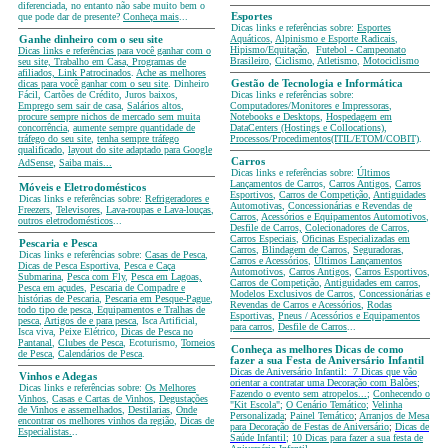
diferenciada, no entanto não sabe muito bem o
que pode dar de presente?
Conheça mais
...
Esportes
Dicas links e referências sobre:
Esportes
Aquáticos
,
Alpinismo e Esporte Radicais
,
Ganhe dinheiro com o seu site
Hipismo/Equitação
,
Futebol - Campeonato
Dicas links e referências para você ganhar com o
Brasileiro
,
Ciclismo
,
Atletismo
,
Motociclismo
seu site, Trabalho em Casa, Programas de
afiliados, Link Patrocinados
.
Ache as melhores
dicas para você ganhar com o seu site
. Dinheiro
Gestão de Tecnologia e Informática
Fácil, Cartões de Crédito, Juros baixos,
Dicas links e referências sobre:
Emprego sem sair de casa
,
Salários altos
,
Computadores/Monitores e Impressoras
,
procure sempre nichos de mercado sem muita
Notebooks e Desktops
,
Hospedagem em
concorrência
,
aumente sempre quantidade de
DataCenters (Hostings e Collocations)
,
tráfego do seu site
,
tenha sempre tráfego
Processos/Procedimentos(ITIL/ETOM/COBIT)
.
qualificado
,
layout do site adaptado para Google
,
Carros
AdSense
Saiba mais...
Dicas links e referências sobre:
Últimos
Lançamentos de Carro
s,
Carros Antigos
,
Carros
Móveis e Eletrodomésticos
Esportivos
,
Carros de Competição
,
Antiguidades
Dicas links e referências sobre:
Refrigeradores e
Automotivas
,
Concessionárias e Revendas de
Freezers
,
Televisores
,
Lava-roupas e Lava-louças
,
Carros
,
Acessórios e Equipamentos Automotivos
,
outros eletrodomésticos
...
Desfile de Carros,
Colecionadores de Carros
,
Carros Especiais
,
Oficinas Especializadas em
Pescaria e Pesca
Carros
,
Blindagem de Carros
,
Seguradoras
,
Dicas links e referências sobre:
Casas de Pesca
,
Carros e Acessórios
,
Últimos Lançamentos
Dicas de Pesca Esportiva
,
Pesca e Caça
Automotivos
,
Carros Antigos
,
Carros Esportivos
,
Submarina
,
Pesca com Fly
,
Pesca em Lagoas,
Carros de Competição
,
Antiguidades em carros
,
Pesca em açudes
,
Pescaria de Compadre e
Modelos Exclusivos de Carros
,
Concessionárias e
histórias de Pescaria
,
Pescaria em Pesque-Pague
,
Revendas de Carros e Acessórios
,
Rodas
todo tipo de pesca
,
Equipamentos e Tralhas de
Esportivas
,
Pneus / Acessórios e Equipamentos
pesca
,
Artigos de e para pesca
, Isca Artificial,
para carros
,
Desfile de Carros
...
Isca viva, Peixe Elétrico,
Dicas de Pesca no
Pantanal
,
Clubes de Pesca
, Ecoturismo,
Torneios
Conheça as melhores Dicas de como
de Pesca
,
Calendários de Pesca
.
fazer a sua Festa de Aniversário Infantil
Dicas de Aniversário Infantil:
7 Dicas que vão
Vinhos e Adegas
orientar a contratar uma Decoração com Balões
;
Dicas links e referências sobre:
Os Melhores
Fazendo o evento sem atropelos...
;
Conhecendo o
Vinhos
,
Casas e Cartas de Vinhos
,
Degustações
"Kit Escola"
;
O Cenário Temático
;
Velinha
de Vinhos e assemelhados
,
Destilarias
,
Onde
Personalizada
;
Painel Temático
;
Arranjos de Mesa
encontrar os melhores vinhos da região
,
Dicas de
para Decoração de Festas de Aniversário
;
Dicas de
Especialistas.
..
Saúde Infantil
;
10 Dicas para fazer a sua festa de