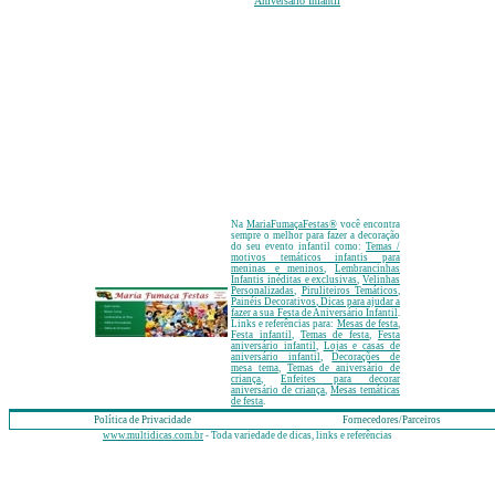
Aniversário Infantil
Na
MariaFumaçaFestas
®
você encontra
sempre o melhor para fazer a decoração
do seu evento infantil como:
Temas /
motivos temáticos infantis para
meninas e meninos
,
Lembrancinhas
Infantis inéditas e exclusivas
,
Velinhas
Personalizadas
,
Piruliteiros Temáticos
,
Painéis Decorativos
, Dicas para ajudar a
fazer a sua Festa de Aniversário Infantil
.
Links e referências para:
Mesas de festa
,
Festa infantil
,
Temas de festa
,
Festa
aniversário infantil
,
Lojas e casas de
aniversário infantil
,
Decorações de
mesa tema
,
Temas de aniversário de
criança
,
Enfeites para decorar
aniversário de criança
,
Mesas temáticas
de festa
.
Política de Privacidade
Fornecedores/Parceiros
www.multidicas.com.br
- Toda variedade de dicas, links e referências