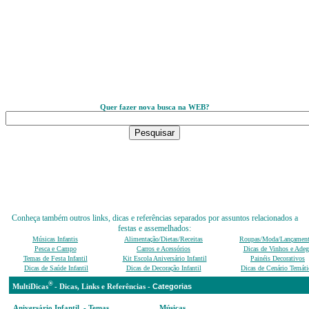
Quer fazer nova busca na WEB?
Conheça também outros links, dicas e referências separados por assuntos relacionados a
festas e assemelhados:
Músicas Infantis
Alimentação/Dietas/Receitas
Roupas/Moda/Lançamen
Pesca e Campo
Carros e Acessórios
Dicas de Vinhos e Adeg
Temas de Festa Infantil
Kit Escola Aniversário Infantil
Painéis Decorativos
Dicas de Saúde Infantil
Dicas de Decoração Infantil
Dicas de Cenário Temáti
®
Categ
MultiDicas
-
D
icas, Links e Referências -
Aniversário Infantil - Temas,
Músicas