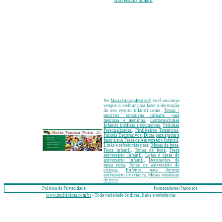
Aniversário Infantil
Na
MariaFumaçaFestas
®
você encontra
sempre o melhor para fazer a decoração
do seu evento infantil como:
Temas /
motivos temáticos infantis para
meninas e meninos
,
Lembrancinhas
Infantis inéditas e exclusivas
,
Velinhas
Personalizadas
,
Piruliteiros Temáticos
,
Painéis Decorativos
, Dicas para ajudar a
fazer a sua Festa de Aniversário Infantil
.
Links e referências para:
Mesas de festa
,
Festa infantil
,
Temas de festa
,
Festa
aniversário infantil
,
Lojas e casas de
aniversário infantil
,
Decorações de
mesa tema
,
Temas de aniversário de
criança
,
Enfeites para decorar
aniversário de criança
,
Mesas temáticas
de festa
.
Política de Privacidade
Fornecedores/Parceiros
www.multidicas.com.br
- Toda variedade de dicas, links e referências