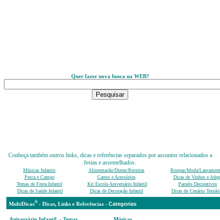
Quer fazer nova busca na WEB?
Conheça também outros links, dicas e referências separados por assuntos relacionados a
festas e assemelhados:
Músicas Infantis
Alimentação/Dietas/Receitas
Roupas/Moda/Lançamen
Pesca e Campo
Carros e Acessórios
Dicas de Vinhos e Adeg
Temas de Festa Infantil
Kit Escola Aniversário Infantil
Painéis Decorativos
Dicas de Saúde Infantil
Dicas de Decoração Infantil
Dicas de Cenário Temáti
®
Categ
MultiDicas
-
D
icas, Links e Referências -
Aniversário Infantil - Temas,
Músicas