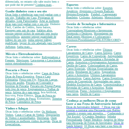
diferenciada, no entanto não sabe muito bem o
que pode dar de presente?
Conheça mais
...
Esportes
Dicas links e referências sobre:
Esportes
Aquáticos
,
Alpinismo e Esporte Radicais
,
Ganhe dinheiro com o seu site
Hipismo/Equitação
,
Futebol - Campeonato
Dicas links e referências para você ganhar com o
Brasileiro
,
Ciclismo
,
Atletismo
,
Motociclismo
seu site, Trabalho em Casa, Programas de
afiliados, Link Patrocinados
.
Ache as melhores
dicas para você ganhar com o seu site
. Dinheiro
Gestão de Tecnologia e Informática
Fácil, Cartões de Crédito, Juros baixos,
Dicas links e referências sobre:
Emprego sem sair de casa
,
Salários altos
,
Computadores/Monitores e Impressoras
,
procure sempre nichos de mercado sem muita
Notebooks e Desktops
,
Hospedagem em
concorrência
,
aumente sempre quantidade de
DataCenters (Hostings e Collocations)
,
tráfego do seu site
,
tenha sempre tráfego
Processos/Procedimentos(ITIL/ETOM/COBIT)
.
qualificado
,
layout do site adaptado para Google
,
Carros
AdSense
Saiba mais...
Dicas links e referências sobre:
Últimos
Lançamentos de Carro
s,
Carros Antigos
,
Carros
Móveis e Eletrodomésticos
Esportivos
,
Carros de Competição
,
Antiguidades
Dicas links e referências sobre:
Refrigeradores e
Automotivas
,
Concessionárias e Revendas de
Freezers
,
Televisores
,
Lava-roupas e Lava-louças
,
Carros
,
Acessórios e Equipamentos Automotivos
,
outros eletrodomésticos
...
Desfile de Carros,
Colecionadores de Carros
,
Carros Especiais
,
Oficinas Especializadas em
Pescaria e Pesca
Carros
,
Blindagem de Carros
,
Seguradoras
,
Dicas links e referências sobre:
Casas de Pesca
,
Carros e Acessórios
,
Últimos Lançamentos
Dicas de Pesca Esportiva
,
Pesca e Caça
Automotivos
,
Carros Antigos
,
Carros Esportivos
,
Submarina
,
Pesca com Fly
,
Pesca em Lagoas,
Carros de Competição
,
Antiguidades em carros
,
Pesca em açudes
,
Pescaria de Compadre e
Modelos Exclusivos de Carros
,
Concessionárias e
histórias de Pescaria
,
Pescaria em Pesque-Pague
,
Revendas de Carros e Acessórios
,
Rodas
todo tipo de pesca
,
Equipamentos e Tralhas de
Esportivas
,
Pneus / Acessórios e Equipamentos
pesca
,
Artigos de e para pesca
, Isca Artificial,
para carros
,
Desfile de Carros
...
Isca viva, Peixe Elétrico,
Dicas de Pesca no
Pantanal
,
Clubes de Pesca
, Ecoturismo,
Torneios
Conheça as melhores Dicas de como
de Pesca
,
Calendários de Pesca
.
fazer a sua Festa de Aniversário Infantil
Dicas de Aniversário Infantil:
7 Dicas que vão
Vinhos e Adegas
orientar a contratar uma Decoração com Balões
;
Dicas links e referências sobre:
Os Melhores
Fazendo o evento sem atropelos...
;
Conhecendo o
Vinhos
,
Casas e Cartas de Vinhos
,
Degustações
"Kit Escola"
;
O Cenário Temático
;
Velinha
de Vinhos e assemelhados
,
Destilarias
,
Onde
Personalizada
;
Painel Temático
;
Arranjos de Mesa
encontrar os melhores vinhos da região
,
Dicas de
para Decoração de Festas de Aniversário
;
Dicas de
Especialistas.
..
Saúde Infantil
;
10 Dicas para fazer a sua festa de