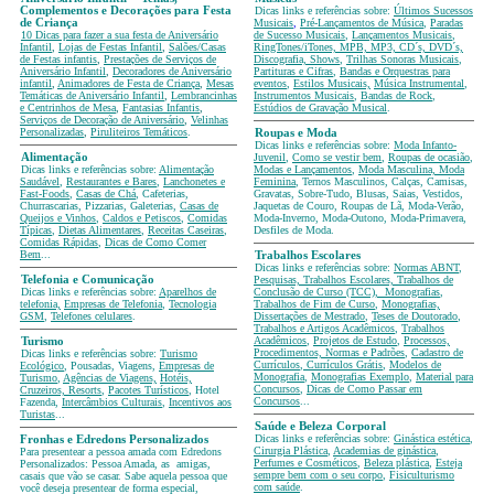
Complementos e Decorações para Festa
Dicas links e referências sobre:
Últimos Sucessos
de Criança
Musicais
,
Pré-Lançamentos de Música
,
Paradas
10 Dicas para fazer a sua festa de Aniversário
de Sucesso Musicais
,
Lançamentos Musicais
,
Infantil
,
Lojas de Festas Infantil
,
Salões/Casas
RingTones/iTones, MPB, MP3, CD´s, DVD´s,
de Festas infantis
,
Prestações de Serviços de
Discografia, Shows
,
Trilhas Sonoras Musicais
,
Aniversário Infantil
,
Decoradores de Aniversário
Partituras e Cifras
,
Bandas e Orquestras para
infantil
,
Animadores de Festa de Criança
,
Mesas
eventos
,
Estilos Musicais,
Música Instrumental
,
Temáticas
de Aniversário Infantil
,
Lembrancinhas
Instrumentos Musicais
,
Bandas de Rock
,
e Centrinhos de Mesa
,
Fantasias Infantis
,
Estúdios de Gravação Musical
.
Serviços de Decoração de Aniversário
,
Velinhas
Personalizadas
,
Piruliteiros Temáticos
.
Roupas e Moda
Dicas links e referências sobre:
Moda Infanto-
Alimentação
Juvenil
,
Como se vestir bem
,
Roupas de ocasião
,
Dicas links e referências sobre:
Alimentação
Modas e Lançamentos
,
Moda Masculina, Moda
Saudável
,
Restaurantes e Bares
,
Lanchonetes e
Feminina
, Ternos Masculinos, Calças, Camisas,
Fast-Foods
,
Casas de Chá
, Cafeterias,
Gravatas, Sobre-Tudo, Blusas, Saias, Vestidos,
Churrascarias, Pizzarias, Galeterias,
Casas de
Jaquetas de Couro, Roupas de Lã, Moda-Verão,
Queijos e Vinhos
,
Caldos e Petiscos
,
Comidas
Moda-Inverno, Moda-Outono, Moda-Primavera,
Típicas
,
Dietas Alimentares
,
Receitas Caseiras
,
Desfiles de Moda.
Comidas Rápidas
,
Dicas de Como Comer
Bem
...
Trabalhos Escolares
Dicas links e referências sobre:
Normas ABNT
,
Telefonia e Comunicação
Pesquisas, Trabalhos Escolares, Trabalhos de
Dicas links e referências sobre:
Aparelhos de
Conclusão de Curso (TCC), Monografias
,
telefonia,
Empresas de Telefonia
,
Tecnologia
Trabalhos de Fim de Curso
,
Monografias,
GSM
,
Telefones celulares
.
Dissertações de Mestrado
,
Teses de Doutorado
,
Trabalhos e Artigos Acadêmicos
,
Trabalhos
Acadêmicos
,
Projetos de Estudo
,
Processos,
Turismo
Procedimentos, Normas e Padrões
,
Cadastro de
Dicas links e referências sobre:
Turismo
Currículos
,
Currículos Grátis
,
Modelos de
Ecológico
, Pousadas, Viagens,
Empresas de
Monografia
,
Monografias Exemplo
,
Material para
Turismo
,
Agências de Viagens,
Hotéis,
Concursos
,
Dicas de Como Passar em
Cruzeiros, Resorts
,
Pacotes Turísticos
, Hotel
Concursos
...
Fazenda,
Intercâmbios Culturais
,
Incentivos aos
Turistas
...
Saúde e Beleza Corporal
Dicas links e referências sobre:
Ginástica estética
,
Fronhas e Edredons Personalizados
Cirurgia Plástica
,
Academias de ginástica
,
Para presentear a pessoa amada com Edredons
Perfumes e Cosméticos
,
Beleza plástica
,
Esteja
Personalizados: Pessoa Amada, as amigas,
sempre bem com o seu corpo
,
Fisiculturismo
casais que vão se casar. Sabe aquela pessoa que
com saúde
.
você deseja presentear de forma especial,