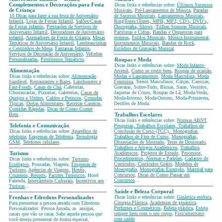
Complementos e Decorações para Festa
Dicas links e referências sobre:
Últimos Sucessos
de Criança
Musicais
,
Pré-Lançamentos de Música
,
Paradas
10 Dicas para fazer a sua festa de Aniversário
de Sucesso Musicais
,
Lançamentos Musicais
,
Infantil
,
Lojas de Festas Infantil
,
Salões/Casas
RingTones/iTones, MPB, MP3, CD´s, DVD´s,
de Festas infantis
,
Prestações de Serviços de
Discografia, Shows
,
Trilhas Sonoras Musicais
,
Aniversário Infantil
,
Decoradores de Aniversário
Partituras e Cifras
,
Bandas e Orquestras para
infantil
,
Animadores de Festa de Criança
,
Mesas
eventos
,
Estilos Musicais,
Música Instrumental
,
Temáticas
de Aniversário Infantil
,
Lembrancinhas
Instrumentos Musicais
,
Bandas de Rock
,
e Centrinhos de Mesa
,
Fantasias Infantis
,
Estúdios de Gravação Musical
.
Serviços de Decoração de Aniversário
,
Velinhas
Personalizadas
,
Piruliteiros Temáticos
.
Roupas e Moda
Dicas links e referências sobre:
Moda Infanto-
Alimentação
Juvenil
,
Como se vestir bem
,
Roupas de ocasião
,
Dicas links e referências sobre:
Alimentação
Modas e Lançamentos
,
Moda Masculina, Moda
Saudável
,
Restaurantes e Bares
,
Lanchonetes e
Feminina
, Ternos Masculinos, Calças, Camisas,
Fast-Foods
,
Casas de Chá
, Cafeterias,
Gravatas, Sobre-Tudo, Blusas, Saias, Vestidos,
Churrascarias, Pizzarias, Galeterias,
Casas de
Jaquetas de Couro, Roupas de Lã, Moda-Verão,
Queijos e Vinhos
,
Caldos e Petiscos
,
Comidas
Moda-Inverno, Moda-Outono, Moda-Primavera,
Típicas
,
Dietas Alimentares
,
Receitas Caseiras
,
Desfiles de Moda.
Comidas Rápidas
,
Dicas de Como Comer
Bem
...
Trabalhos Escolares
Dicas links e referências sobre:
Normas ABNT
,
Telefonia e Comunicação
Pesquisas, Trabalhos Escolares, Trabalhos de
Dicas links e referências sobre:
Aparelhos de
Conclusão de Curso (TCC), Monografias
,
telefonia,
Empresas de Telefonia
,
Tecnologia
Trabalhos de Fim de Curso
,
Monografias,
GSM
,
Telefones celulares
.
Dissertações de Mestrado
,
Teses de Doutorado
,
Trabalhos e Artigos Acadêmicos
,
Trabalhos
Acadêmicos
,
Projetos de Estudo
,
Processos,
Turismo
Procedimentos, Normas e Padrões
,
Cadastro de
Dicas links e referências sobre:
Turismo
Currículos
,
Currículos Grátis
,
Modelos de
Ecológico
, Pousadas, Viagens,
Empresas de
Monografia
,
Monografias Exemplo
,
Material para
Turismo
,
Agências de Viagens,
Hotéis,
Concursos
,
Dicas de Como Passar em
Cruzeiros, Resorts
,
Pacotes Turísticos
, Hotel
Concursos
...
Fazenda,
Intercâmbios Culturais
,
Incentivos aos
Turistas
...
Saúde e Beleza Corporal
Dicas links e referências sobre:
Ginástica estética
,
Fronhas e Edredons Personalizados
Cirurgia Plástica
,
Academias de ginástica
,
Para presentear a pessoa amada com Edredons
Perfumes e Cosméticos
,
Beleza plástica
,
Esteja
Personalizados: Pessoa Amada, as amigas,
sempre bem com o seu corpo
,
Fisiculturismo
casais que vão se casar. Sabe aquela pessoa que
com saúde
.
você deseja presentear de forma especial,