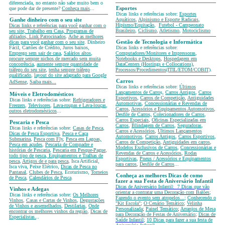
diferenciada, no entanto não sabe muito bem o
que pode dar de presente?
Conheça mais
...
Esportes
Dicas links e referências sobre:
Esportes
Aquáticos
,
Alpinismo e Esporte Radicais
,
Ganhe dinheiro com o seu site
Hipismo/Equitação
,
Futebol - Campeonato
Dicas links e referências para você ganhar com o
Brasileiro
,
Ciclismo
,
Atletismo
,
Motociclismo
seu site, Trabalho em Casa, Programas de
afiliados, Link Patrocinados
.
Ache as melhores
dicas para você ganhar com o seu site
. Dinheiro
Gestão de Tecnologia e Informática
Fácil, Cartões de Crédito, Juros baixos,
Dicas links e referências sobre:
Emprego sem sair de casa
,
Salários altos
,
Computadores/Monitores e Impressoras
,
procure sempre nichos de mercado sem muita
Notebooks e Desktops
,
Hospedagem em
concorrência
,
aumente sempre quantidade de
DataCenters (Hostings e Collocations)
,
tráfego do seu site
,
tenha sempre tráfego
Processos/Procedimentos(ITIL/ETOM/COBIT)
.
qualificado
,
layout do site adaptado para Google
,
Carros
AdSense
Saiba mais...
Dicas links e referências sobre:
Últimos
Lançamentos de Carro
s,
Carros Antigos
,
Carros
Móveis e Eletrodomésticos
Esportivos
,
Carros de Competição
,
Antiguidades
Dicas links e referências sobre:
Refrigeradores e
Automotivas
,
Concessionárias e Revendas de
Freezers
,
Televisores
,
Lava-roupas e Lava-louças
,
Carros
,
Acessórios e Equipamentos Automotivos
,
outros eletrodomésticos
...
Desfile de Carros,
Colecionadores de Carros
,
Carros Especiais
,
Oficinas Especializadas em
Pescaria e Pesca
Carros
,
Blindagem de Carros
,
Seguradoras
,
Dicas links e referências sobre:
Casas de Pesca
,
Carros e Acessórios
,
Últimos Lançamentos
Dicas de Pesca Esportiva
,
Pesca e Caça
Automotivos
,
Carros Antigos
,
Carros Esportivos
,
Submarina
,
Pesca com Fly
,
Pesca em Lagoas,
Carros de Competição
,
Antiguidades em carros
,
Pesca em açudes
,
Pescaria de Compadre e
Modelos Exclusivos de Carros
,
Concessionárias e
histórias de Pescaria
,
Pescaria em Pesque-Pague
,
Revendas de Carros e Acessórios
,
Rodas
todo tipo de pesca
,
Equipamentos e Tralhas de
Esportivas
,
Pneus / Acessórios e Equipamentos
pesca
,
Artigos de e para pesca
, Isca Artificial,
para carros
,
Desfile de Carros
...
Isca viva, Peixe Elétrico,
Dicas de Pesca no
Pantanal
,
Clubes de Pesca
, Ecoturismo,
Torneios
Conheça as melhores Dicas de como
de Pesca
,
Calendários de Pesca
.
fazer a sua Festa de Aniversário Infantil
Dicas de Aniversário Infantil:
7 Dicas que vão
Vinhos e Adegas
orientar a contratar uma Decoração com Balões
;
Dicas links e referências sobre:
Os Melhores
Fazendo o evento sem atropelos...
;
Conhecendo o
Vinhos
,
Casas e Cartas de Vinhos
,
Degustações
"Kit Escola"
;
O Cenário Temático
;
Velinha
de Vinhos e assemelhados
,
Destilarias
,
Onde
Personalizada
;
Painel Temático
;
Arranjos de Mesa
encontrar os melhores vinhos da região
,
Dicas de
para Decoração de Festas de Aniversário
;
Dicas de
Especialistas.
..
Saúde Infantil
;
10 Dicas para fazer a sua festa de