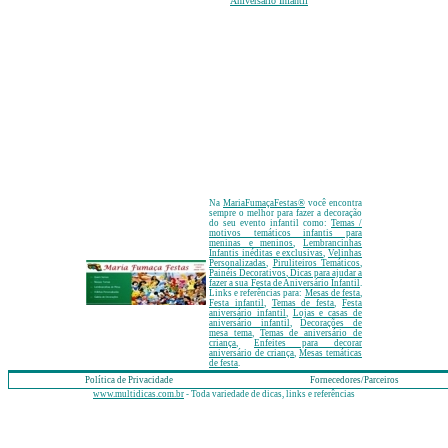
Aniversário Infantil
Na
MariaFumaçaFestas
®
você encontra
sempre o melhor para fazer a decoração
do seu evento infantil como:
Temas /
motivos temáticos infantis para
meninas e meninos
,
Lembrancinhas
Infantis inéditas e exclusivas
,
Velinhas
Personalizadas
,
Piruliteiros Temáticos
,
Painéis Decorativos
, Dicas para ajudar a
fazer a sua Festa de Aniversário Infantil
.
Links e referências para:
Mesas de festa
,
Festa infantil
,
Temas de festa
,
Festa
aniversário infantil
,
Lojas e casas de
aniversário infantil
,
Decorações de
mesa tema
,
Temas de aniversário de
criança
,
Enfeites para decorar
aniversário de criança
,
Mesas temáticas
de festa
.
Política de Privacidade
Fornecedores/Parceiros
www.multidicas.com.br
- Toda variedade de dicas, links e referências