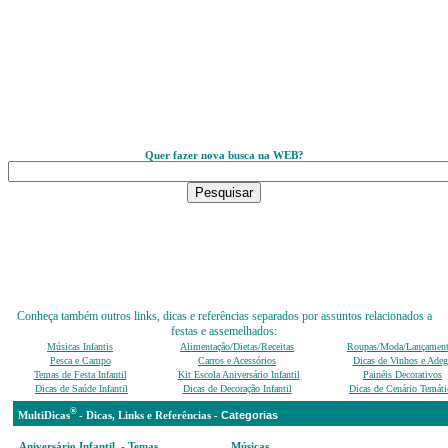
Quer fazer nova busca na WEB?
Conheça também outros links, dicas e referências separados por assuntos relacionados a
festas e assemelhados:
Músicas Infantis
Alimentação/Dietas/Receitas
Roupas/Moda/Lançamen
Pesca e Campo
Carros e Acessórios
Dicas de Vinhos e Adeg
Temas de Festa Infantil
Kit Escola Aniversário Infantil
Painéis Decorativos
Dicas de Saúde Infantil
Dicas de Decoração Infantil
Dicas de Cenário Temáti
®
Categ
MultiDicas
-
D
icas, Links e Referências -
Aniversário Infantil - Temas,
Músicas