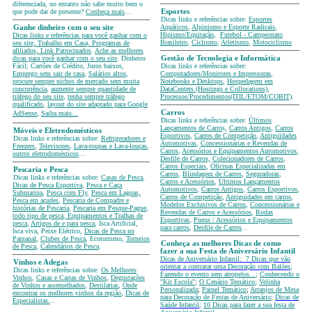
diferenciada, no entanto não sabe muito bem o
que pode dar de presente?
Conheça mais
...
Esportes
Dicas links e referências sobre:
Esportes
Aquáticos
,
Alpinismo e Esporte Radicais
,
Ganhe dinheiro com o seu site
Hipismo/Equitação
,
Futebol - Campeonato
Dicas links e referências para você ganhar com o
Brasileiro
,
Ciclismo
,
Atletismo
,
Motociclismo
seu site, Trabalho em Casa, Programas de
afiliados, Link Patrocinados
.
Ache as melhores
dicas para você ganhar com o seu site
. Dinheiro
Gestão de Tecnologia e Informática
Fácil, Cartões de Crédito, Juros baixos,
Dicas links e referências sobre:
Emprego sem sair de casa
,
Salários altos
,
Computadores/Monitores e Impressoras
,
procure sempre nichos de mercado sem muita
Notebooks e Desktops
,
Hospedagem em
concorrência
,
aumente sempre quantidade de
DataCenters (Hostings e Collocations)
,
tráfego do seu site
,
tenha sempre tráfego
Processos/Procedimentos(ITIL/ETOM/COBIT)
.
qualificado
,
layout do site adaptado para Google
,
Carros
AdSense
Saiba mais...
Dicas links e referências sobre:
Últimos
Lançamentos de Carro
s,
Carros Antigos
,
Carros
Móveis e Eletrodomésticos
Esportivos
,
Carros de Competição
,
Antiguidades
Dicas links e referências sobre:
Refrigeradores e
Automotivas
,
Concessionárias e Revendas de
Freezers
,
Televisores
,
Lava-roupas e Lava-louças
,
Carros
,
Acessórios e Equipamentos Automotivos
,
outros eletrodomésticos
...
Desfile de Carros,
Colecionadores de Carros
,
Carros Especiais
,
Oficinas Especializadas em
Pescaria e Pesca
Carros
,
Blindagem de Carros
,
Seguradoras
,
Dicas links e referências sobre:
Casas de Pesca
,
Carros e Acessórios
,
Últimos Lançamentos
Dicas de Pesca Esportiva
,
Pesca e Caça
Automotivos
,
Carros Antigos
,
Carros Esportivos
,
Submarina
,
Pesca com Fly
,
Pesca em Lagoas,
Carros de Competição
,
Antiguidades em carros
,
Pesca em açudes
,
Pescaria de Compadre e
Modelos Exclusivos de Carros
,
Concessionárias e
histórias de Pescaria
,
Pescaria em Pesque-Pague
,
Revendas de Carros e Acessórios
,
Rodas
todo tipo de pesca
,
Equipamentos e Tralhas de
Esportivas
,
Pneus / Acessórios e Equipamentos
pesca
,
Artigos de e para pesca
, Isca Artificial,
para carros
,
Desfile de Carros
...
Isca viva, Peixe Elétrico,
Dicas de Pesca no
Pantanal
,
Clubes de Pesca
, Ecoturismo,
Torneios
Conheça as melhores Dicas de como
de Pesca
,
Calendários de Pesca
.
fazer a sua Festa de Aniversário Infantil
Dicas de Aniversário Infantil:
7 Dicas que vão
Vinhos e Adegas
orientar a contratar uma Decoração com Balões
;
Dicas links e referências sobre:
Os Melhores
Fazendo o evento sem atropelos...
;
Conhecendo o
Vinhos
,
Casas e Cartas de Vinhos
,
Degustações
"Kit Escola"
;
O Cenário Temático
;
Velinha
de Vinhos e assemelhados
,
Destilarias
,
Onde
Personalizada
;
Painel Temático
;
Arranjos de Mesa
encontrar os melhores vinhos da região
,
Dicas de
para Decoração de Festas de Aniversário
;
Dicas de
Especialistas.
..
Saúde Infantil
;
10 Dicas para fazer a sua festa de