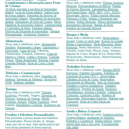
Complementos e Decorações para Festa
Dicas links e referências sobre:
Últimos Sucessos
de Criança
Musicais
,
Pré-Lançamentos de Música
,
Paradas
10 Dicas para fazer a sua festa de Aniversário
de Sucesso Musicais
,
Lançamentos Musicais
,
Infantil
,
Lojas de Festas Infantil
,
Salões/Casas
RingTones/iTones, MPB, MP3, CD´s, DVD´s,
de Festas infantis
,
Prestações de Serviços de
Discografia, Shows
,
Trilhas Sonoras Musicais
,
Aniversário Infantil
,
Decoradores de Aniversário
Partituras e Cifras
,
Bandas e Orquestras para
infantil
,
Animadores de Festa de Criança
,
Mesas
eventos
,
Estilos Musicais,
Música Instrumental
,
Temáticas
de Aniversário Infantil
,
Lembrancinhas
Instrumentos Musicais
,
Bandas de Rock
,
e Centrinhos de Mesa
,
Fantasias Infantis
,
Estúdios de Gravação Musical
.
Serviços de Decoração de Aniversário
,
Velinhas
Personalizadas
,
Piruliteiros Temáticos
.
Roupas e Moda
Dicas links e referências sobre:
Moda Infanto-
Alimentação
Juvenil
,
Como se vestir bem
,
Roupas de ocasião
,
Dicas links e referências sobre:
Alimentação
Modas e Lançamentos
,
Moda Masculina, Moda
Saudável
,
Restaurantes e Bares
,
Lanchonetes e
Feminina
, Ternos Masculinos, Calças, Camisas,
Fast-Foods
,
Casas de Chá
, Cafeterias,
Gravatas, Sobre-Tudo, Blusas, Saias, Vestidos,
Churrascarias, Pizzarias, Galeterias,
Casas de
Jaquetas de Couro, Roupas de Lã, Moda-Verão,
Queijos e Vinhos
,
Caldos e Petiscos
,
Comidas
Moda-Inverno, Moda-Outono, Moda-Primavera,
Típicas
,
Dietas Alimentares
,
Receitas Caseiras
,
Desfiles de Moda.
Comidas Rápidas
,
Dicas de Como Comer
Bem
...
Trabalhos Escolares
Dicas links e referências sobre:
Normas ABNT
,
Telefonia e Comunicação
Pesquisas, Trabalhos Escolares, Trabalhos de
Dicas links e referências sobre:
Aparelhos de
Conclusão de Curso (TCC), Monografias
,
telefonia,
Empresas de Telefonia
,
Tecnologia
Trabalhos de Fim de Curso
,
Monografias,
GSM
,
Telefones celulares
.
Dissertações de Mestrado
,
Teses de Doutorado
,
Trabalhos e Artigos Acadêmicos
,
Trabalhos
Acadêmicos
,
Projetos de Estudo
,
Processos,
Turismo
Procedimentos, Normas e Padrões
,
Cadastro de
Dicas links e referências sobre:
Turismo
Currículos
,
Currículos Grátis
,
Modelos de
Ecológico
, Pousadas, Viagens,
Empresas de
Monografia
,
Monografias Exemplo
,
Material para
Turismo
,
Agências de Viagens,
Hotéis,
Concursos
,
Dicas de Como Passar em
Cruzeiros, Resorts
,
Pacotes Turísticos
, Hotel
Concursos
...
Fazenda,
Intercâmbios Culturais
,
Incentivos aos
Turistas
...
Saúde e Beleza Corporal
Dicas links e referências sobre:
Ginástica estética
,
Fronhas e Edredons Personalizados
Cirurgia Plástica
,
Academias de ginástica
,
Para presentear a pessoa amada com Edredons
Perfumes e Cosméticos
,
Beleza plástica
,
Esteja
Personalizados: Pessoa Amada, as amigas,
sempre bem com o seu corpo
,
Fisiculturismo
casais que vão se casar. Sabe aquela pessoa que
com saúde
.
você deseja presentear de forma especial,