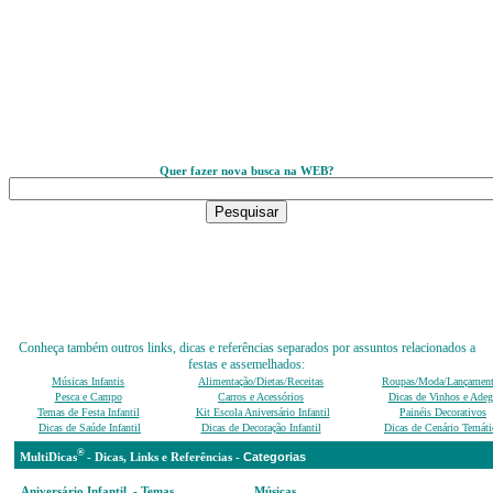
Quer fazer nova busca na WEB?
Conheça também outros links, dicas e referências separados por assuntos relacionados a
festas e assemelhados:
Músicas Infantis
Alimentação/Dietas/Receitas
Roupas/Moda/Lançamen
Pesca e Campo
Carros e Acessórios
Dicas de Vinhos e Adeg
Temas de Festa Infantil
Kit Escola Aniversário Infantil
Painéis Decorativos
Dicas de Saúde Infantil
Dicas de Decoração Infantil
Dicas de Cenário Temáti
®
Categ
MultiDicas
-
D
icas, Links e Referências -
Aniversário Infantil - Temas,
Músicas