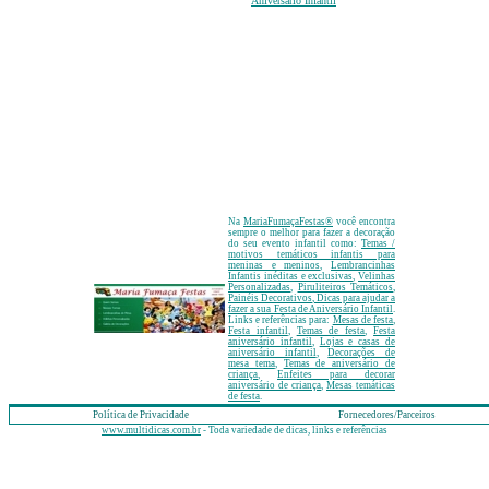
Aniversário Infantil
Na
MariaFumaçaFestas
®
você encontra
sempre o melhor para fazer a decoração
do seu evento infantil como:
Temas /
motivos temáticos infantis para
meninas e meninos
,
Lembrancinhas
Infantis inéditas e exclusivas
,
Velinhas
Personalizadas
,
Piruliteiros Temáticos
,
Painéis Decorativos
, Dicas para ajudar a
fazer a sua Festa de Aniversário Infantil
.
Links e referências para:
Mesas de festa
,
Festa infantil
,
Temas de festa
,
Festa
aniversário infantil
,
Lojas e casas de
aniversário infantil
,
Decorações de
mesa tema
,
Temas de aniversário de
criança
,
Enfeites para decorar
aniversário de criança
,
Mesas temáticas
de festa
.
Política de Privacidade
Fornecedores/Parceiros
www.multidicas.com.br
- Toda variedade de dicas, links e referências