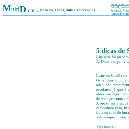
Dicas de Anivers
M
D
ulti
Infantil
,
Lembra
icas
Notícias, Dicas, links e referências
-
Escolares
,
Viag
Aniversário Infa
5 dicas de 
Esta série foi prepara
As Dicas a seguir vis
Lanches Saudáveis
Os lanches compleme
adequado crescimento
escolares, já que é
alimentos açucarados
de doenças como a ob
A opção mais saudá
carboidrato (pão, bi
fruta ou suco de frut
Vale sempre a pena co
Veja também: