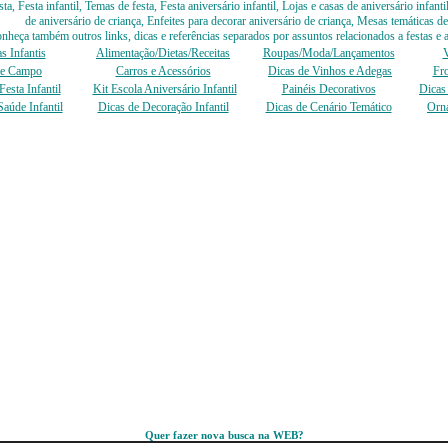
ta, Festa infantil, Temas de festa, Festa aniversário infantil, Lojas e casas de aniversário infa
de aniversário de criança, Enfeites para decorar aniversário de criança, Mesas temáticas de 
nheça também outros links, dicas e referências separados por assuntos relacionados a festas e
s Infantis
Alimentação/Dietas/Receitas
Roupas/Moda/Lançamentos
V
 e Campo
Carros e Acessórios
Dicas de Vinhos e Adegas
Fro
esta Infantil
Kit Escola Aniversário Infantil
Painéis Decorativos
Dicas 
Saúde Infantil
Dicas de Decoração Infantil
Dicas de Cenário Temático
Orn
Quer fazer nova busca na WEB?