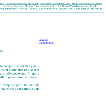
antil
,
Decoradores de Aniversário infantil
,
Animadores de Festa de Criança
,
Mesas Temáticas
de Aniversário
as
,
Piruliteiros Temáticos
.
Músicas
,
Alimentação/Dietas/Receitas
,
Roupas/Moda/Lançamentos
,
T
rabalhos
oral
,
Informática e Tecnologia
,
Telefonia e Telecomunicações
,
Dinheiro Fácil,
Como organizar uma festa de
Anúncios
Shopping UOL
os.
m energia e nutrientes para o
 valor nutricional dos lanches
te calóricos (como frituras e
ntribuir para o desenvolvimento
er composto por uma fonte de
, requeijões ou iogurtes) e uma