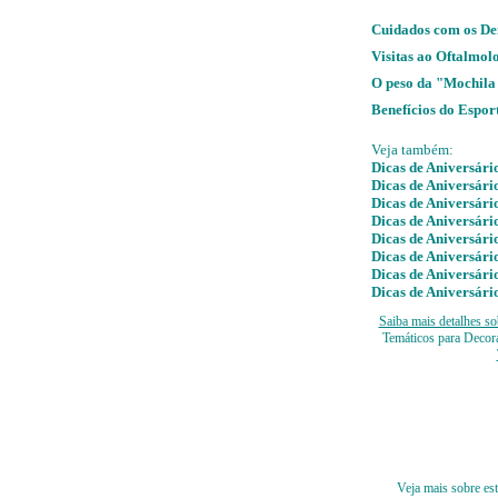
Cuidados com os De
Visitas ao Oftalmol
O peso da "Mochila
Benefícios do Espor
Veja também:
Dicas de Aniversári
Dicas de Aniversário
Dicas de Aniversári
Dicas de Aniversári
Dicas de Aniversário
Dicas de Aniversário
Dicas de Aniversário
Dicas de Aniversári
Saiba mais detalhes so
Temáticos para Decora
Veja mais sobre es