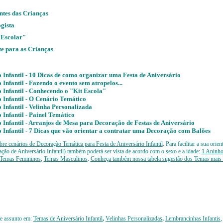
ntes das Crianças
ogista
 Escolar"
te para as Crianças
o Infantil - 10 Dicas de como organizar uma Festa de Aniversário
 Infantil - Fazendo o evento sem atropelos...
o Infantil - Conhecendo o "Kit Escola"
o Infantil - O Cenário Temático
 Infantil -
Velinha Personalizada
 Infantil -
Painel Temático
 Infantil -
Arranjos de Mesa para Decoração de Festas de Aniversário
o Infantil - 7 Dicas que vão orientar a contratar uma Decoração com Balões
bre cenários de Decoração Temática para Festa de Aniversário Infantil
.
Para facilitar a sua orie
ção de Aniversário Infantil) também poderá ser vista de acordo com o sexo e a idade:
1 Aninho
Temas Femininos
;
Temas
Masculinos
.
Conheça também nossa tabela sugestão dos Temas mais
te assunto em:
Temas de Aniversário Infantil
,
Velinhas Personalizadas
,
Lembrancinhas Infantis