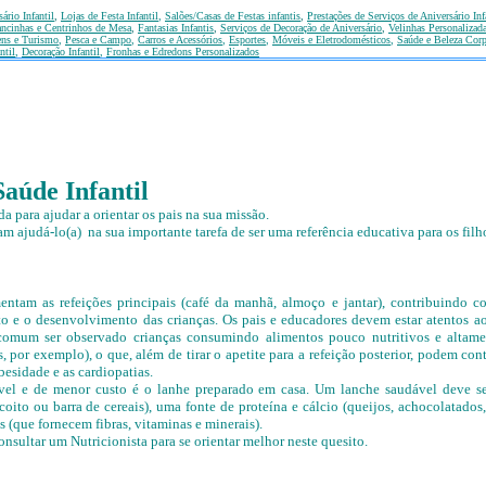
ário Infantil
,
Lojas de Festa Infantil
,
Salões/Casas de Festas infantis
,
Prestações de Serviços de Aniversário Inf
ncinhas e Centrinhos de Mesa
,
Fantasias Infantis
,
Serviços de Decoração de Aniversário
,
Velinhas Personalizad
ens e Turismo
,
Pesca e Campo
,
Carros e Acessórios
,
Esportes
,
Móveis e Eletrodomésticos
,
Saúde e Beleza Corp
ntil
,
Decoração Infantil
,
Fronhas e Edredons Personalizados
Saúde Infantil
da para ajudar a orientar os pais na sua missão.
am ajudá-lo(a) na sua importante tarefa de ser uma referência educativa para os filh
ntam as refeições principais (café da manhã, almoço e jantar), contribuindo co
 e o desenvolvimento das crianças. Os pais e educadores devem estar atentos ao
 comum ser observado crianças consumindo alimentos pouco nutritivos e altamen
, por exemplo), o que, além de tirar o apetite para a refeição posterior, podem co
esidade e as cardiopatias.
vel e de menor custo é o lanhe preparado em casa. Um lanche saudável deve s
scoito ou barra de cereais), uma fonte de proteína e cálcio (queijos, achocolatados
as (que fornecem fibras, vitaminas e minerais).
nsultar um Nutricionista para se orientar melhor neste quesito.