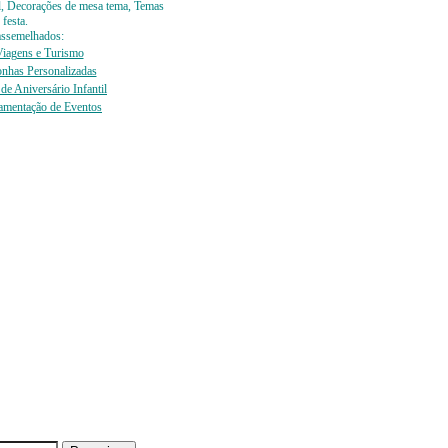
ntil, Decorações de mesa tema, Temas
festa.
 assemelhados:
iagens e Turismo
nhas Personalizadas
de Aniversário Infantil
amentação de Eventos