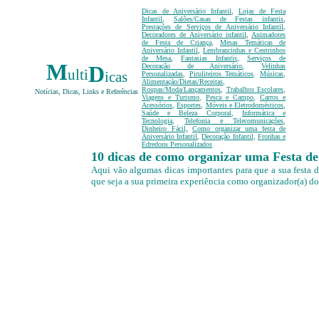
Dicas de Aniversário Infantil
,
Lojas de Festa
Infantil
,
Salões/Casas de Festas infantis
,
Prestações de Serviços de Aniversário Infantil
,
Decoradores de Aniversário infantil
,
Animadores
de Festa de Criança
,
Mesas Temáticas
de
Aniversário Infantil
,
Lembrancinhas e Centrinhos
de Mesa
,
Fantasias Infantis
,
Serviços de
M
D
Decoração de Aniversário
,
Velinhas
ulti
icas
Personalizadas
,
Piruliteiros Temáticos
.
Músicas
,
Alimentação/Dietas/Receitas
,
Roupas/Moda/Lançamentos
,
T
rabalhos Escolares
,
Notícias, Dicas, Links e Referências
Viagens e Turismo
,
Pesca e Campo
,
Carros e
Acessórios
,
Esportes
,
Móveis e Eletrodomésticos
,
Saúde e Beleza Corporal
,
Informática e
Tecnologia
,
Telefonia e Telecomunicações
,
Dinheiro Fácil,
Como organizar uma festa de
Aniversário Infantil
,
Decoração Infantil
,
Fronhas e
Edredons Personalizados
10 dicas de como organizar uma Festa de 
Aqui vão algumas dicas importantes para que a sua festa 
que seja a sua primeira experiência como organizador(a) do