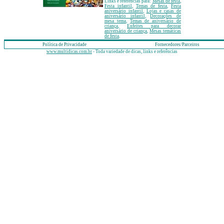
Links e referências para:
Mesas de festa
,
Festa infantil
,
Temas de festa
,
Festa
aniversário infantil
,
Lojas e casas de
aniversário infantil
,
Decorações de
mesa tema
,
Temas de aniversário de
criança
,
Enfeites para decorar
aniversário de criança
,
Mesas temáticas
de festa
.
Política de Privacidade
Fornecedores/Parceiros
www.multidicas.com.br
- Toda variedade de dicas, links e referências