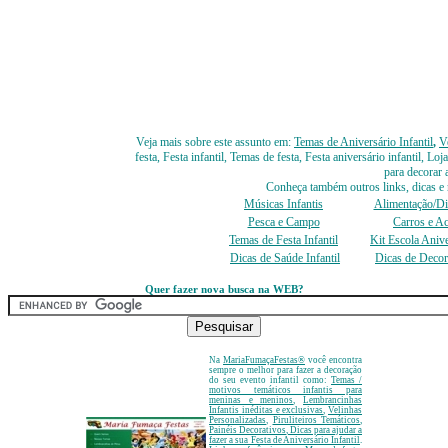
Veja mais sobre este assunto em:
Temas de Aniversário Infantil
,
V
festa, Festa infantil, Temas de festa, Festa aniversário infantil, L
para decorar 
Conheça também outros links, dicas e 
Músicas Infantis
Alimentação/Die
Pesca e Campo
Carros e Ac
Temas de Festa Infantil
Kit Escola Anive
Dicas de Saúde Infantil
Dicas de Decora
Quer fazer nova busca na WEB?
Na
MariaFumaçaFestas
®
você encontra
sempre o melhor para fazer a decoração
do seu evento infantil como:
Temas /
motivos temáticos infantis para
meninas e meninos
,
Lembrancinhas
Infantis inéditas e exclusivas
,
Velinhas
Personalizadas
,
Piruliteiros Temáticos
,
Painéis Decorativos
, Dicas para ajudar a
fazer a sua Festa de Aniversário Infantil
.