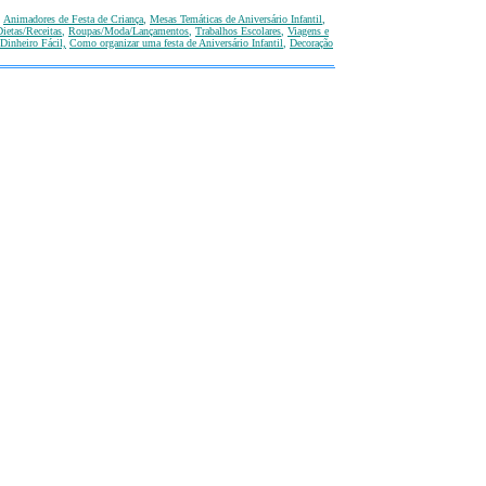
,
Animadores de Festa de Criança
,
Mesas Temáticas
de Aniversário Infantil
,
ietas/Receitas
,
Roupas/Moda/Lançamentos
,
T
rabalhos Escolares
,
Viagens e
Dinheiro Fácil,
Como organizar uma festa de Aniversário Infantil
,
Decoração