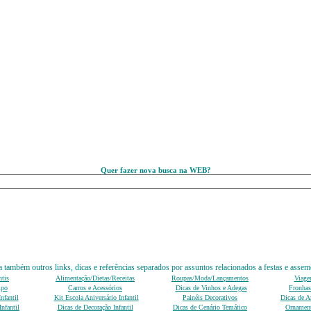
Quer fazer nova busca na WEB?
 também outros links, dicas e referências separados por assuntos relacionados a festas e assem
ntis
Alimentação/Dietas/Receitas
Roupas/Moda/Lançamentos
Viage
mpo
Carros e Acessórios
Dicas de Vinhos e Adegas
Fronhas
nfantil
Kit Escola Aniversário Infantil
Painéis Decorativos
Dicas de An
nfantil
Dicas de Decoração Infantil
Dicas de Cenário Temático
Ornament