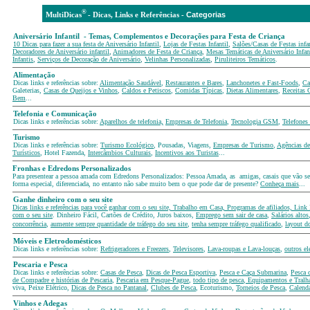
®
Cate
MultiDicas
-
D
icas, Links e Referências -
Aniversário Infantil - Temas, Complementos e Decorações para Festa de Criança
10 Dicas para fazer a sua festa de Aniversário Infantil
,
Lojas de Festas Infantil
,
Salões/Casas de Festas infa
Decoradores de Aniversário infantil
,
Animadores de Festa de Criança
,
Mesas Temáticas
de Aniversário Infan
Infantis
,
Serviços de Decoração de Aniversário
,
Velinhas Personalizadas
,
Piruliteiros Temáticos
.
Alimentação
Dicas links e referências sobre:
Alimentação Saudável
,
Restaurantes e Bares
,
Lanchonetes e Fast-Foods
,
Ca
Galeterias,
Casas de Queijos e Vinhos
,
Caldos e Petiscos
,
Comidas Típicas
,
Dietas Alimentares
,
Receitas 
Bem
...
Telefonia e Comunicação
Dicas links e referências sobre:
Aparelhos de telefonia,
Empresas de Telefonia
,
Tecnologia GSM
,
Telefones 
Turismo
Dicas links e referências sobre:
Turismo Ecológico
, Pousadas, Viagens,
Empresas de Turismo
,
Agências de
Turísticos
, Hotel Fazenda,
Intercâmbios Culturais
,
Incentivos aos Turistas
...
Fronhas e Edredons Personalizados
Para presentear a pessoa amada com Edredons Personalizados: Pessoa Amada, as amigas, casais que vão se c
forma especial, diferenciada, no entanto não sabe muito bem o que pode dar de presente?
Conheça mais
...
Ganhe dinheiro com o seu site
Dicas links e referências para você ganhar com o seu site, Trabalho em Casa, Programas de afiliados, Link
com o seu site
. Dinheiro Fácil, Cartões de Crédito, Juros baixos,
Emprego sem sair de casa
,
Salários altos
concorrência
,
aumente sempre quantidade de tráfego do seu site
,
tenha sempre tráfego qualificado
,
layout d
Móveis e Eletrodomésticos
Dicas links e referências sobre:
Refrigeradores e Freezers
,
Televisores
,
Lava-roupas e Lava-louças
,
outros e
Pescaria e Pesca
Dicas links e referências sobre:
Casas de Pesca
,
Dicas de Pesca Esportiva
,
Pesca e Caça Submarina
,
Pesca 
de Compadre e histórias de Pescaria
,
Pescaria em Pesque-Pague
,
todo tipo de pesca
,
Equipamentos e Tralha
viva, Peixe Elétrico,
Dicas de Pesca no Pantanal
,
Clubes de Pesca
, Ecoturismo,
Torneios de Pesca
,
Calendá
Vinhos e Adegas