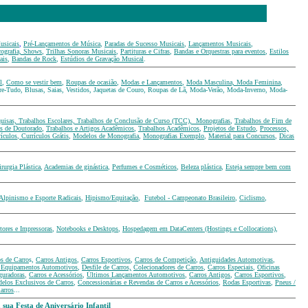
usicais
,
Pré-Lançamentos de Música
,
Paradas de Sucesso Musicais
,
Lançamentos Musicais
,
cografia, Shows
,
Trilhas Sonoras Musicais
,
Partituras e Cifras
,
Bandas e Orquestras para eventos
,
Estilos
ais
,
Bandas de Rock
,
Estúdios de Gravação Musical
.
l
,
Como se vestir bem
,
Roupas de ocasião
,
Modas e Lançamentos
,
Moda Masculina, Moda Feminina
,
re-Tudo, Blusas, Saias, Vestidos, Jaquetas de Couro, Roupas de Lã, Moda-Verão, Moda-Inverno, Moda-
uisas, Trabalhos Escolares, Trabalhos de Conclusão de Curso (TCC), Monografias
,
Trabalhos de Fim de
es de Doutorado
,
Trabalhos e Artigos Acadêmicos
,
Trabalhos Acadêmicos
,
Projetos de Estudo
,
Processos,
ículos
,
Currículos Grátis
,
Modelos de Monografia
,
Monografias Exemplo
,
Material para Concursos
,
Dicas
rurgia Plástica
,
Academias de ginástica
,
Perfumes e Cosméticos
,
Beleza plástica
,
Esteja sempre bem com
Alpinismo e Esporte Radicais
,
Hipismo/Equitação
,
Futebol - Campeonato Brasileiro
,
Ciclismo
,
ores e Impressoras
,
Notebooks e Desktops
,
Hospedagem em DataCenters (Hostings e Collocations)
,
s de Carro
s,
Carros Antigos
,
Carros Esportivos
,
Carros de Competição
,
Antiguidades Automotivas
,
e Equipamentos Automotivos
,
Desfile de Carros,
Colecionadores de Carros
,
Carros Especiais
,
Oficinas
guradoras
,
Carros e Acessórios
,
Últimos Lançamentos Automotivos
,
Carros Antigos
,
Carros Esportivos
,
elos Exclusivos de Carros
,
Concessionárias e Revendas de Carros e Acessórios
,
Rodas Esportivas
,
Pneus /
arros
...
sua Festa de Aniversário Infantil