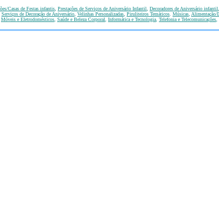
ões/Casas de Festas infantis
,
Prestações de Serviços de Aniversário Infantil
,
Decoradores de Aniversário infantil
,
Serviços de Decoração de Aniversário
,
Velinhas Personalizadas
,
Piruliteiros Temáticos
.
Músicas
,
Alimentação/D
,
Móveis e Eletrodomésticos
,
Saúde e Beleza Corporal
,
Informática e Tecnologia
,
Telefonia e Telecomunicações
,