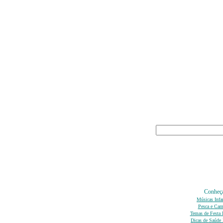
Conheça
Músicas Infa
Pesca e Ca
Temas de Festa I
Dicas de Saúde I