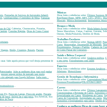
gorias
Músicas
ntis
,
Prestações de Serviços de Aniversário Infantil
,
Dicas links e referências sobre:
Últimos Sucessos M
til
,
Lembrancinhas e Centrinhos de Mesa
,
Fantasias
RingTones/iTones, MPB, MP3, CD´s, DVD´s,
Dis
Musicais,
Música Instrumental
,
Instrumentos Music
Roupas e Moda
sas de Chá
, Cafeterias, Churrascarias, Pizzarias,
Dicas links e referências sobre:
Moda Infanto-Juveni
Caseiras
,
Comidas Rápidas
,
Dicas de Como Comer
Ternos Masculinos, Calças, Camisas, Gravatas, Sob
Outono, Moda-Primavera, Desfiles de Moda.
Trabalhos Escolares
celulares
.
Dicas links e referências sobre:
Normas ABNT
,
Pesq
Curso
,
Monografias, Dissertações de Mestrado
,
Tes
Procedimentos, Normas e Padrões
,
Cadastro de Curr
de Como Passar em Concursos
...
 Viagens,
Hotéis, Cruzeiros, Resorts
,
Pacotes
Saúde e Beleza Corporal
Dicas links e referências sobre:
Ginástica estética
,
Ci
o seu corpo
,
Fisiculturismo com saúde
.
asar. Sabe aquela pessoa que você deseja presentear de
Esportes
Dicas links e referências sobre:
Esportes Aquáticos
,
Atletismo
,
Motociclismo
 Patrocinados
.
Ache as melhores dicas para você ganhar
,
procure sempre nichos de mercado sem muita
,
Gestão de Tecnologia e Informática
o site adaptado para Google AdSense
Saiba mais...
Dicas links e referências sobre:
Computadores/Monit
Processos/Procedimentos(ITIL/ETOM/COBIT)
.
letrodomésticos
...
Carros
Dicas links e referências sobre:
Últimos Lançamento
Concessionárias e Revendas de Carros
,
Acessórios 
com Fly
,
Pesca em Lagoas, Pesca em açudes
,
Pescaria
Especializadas em Carros
,
Blindagem de Carros
,
Se
s de pesca
,
Artigos de e para pesca
, Isca Artificial, Isca
Carros de Competição
,
Antiguidades em carros
,
Mod
rios de Pesca
.
Acessórios e Equipamentos para carros
,
Desfile de C
Conheça as melhores Dicas de como fazer a 