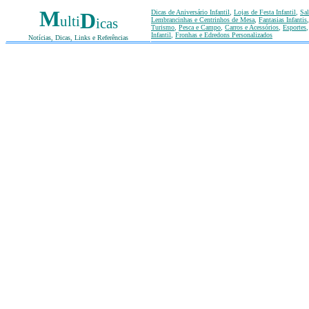
M
Dicas de Aniversário Infantil
,
Lojas de Festa Infantil
,
Sal
D
ulti
icas
Lembrancinhas e Centrinhos de Mesa
,
Fantasias Infantis
Turismo
,
Pesca e Campo
,
Carros e Acessórios
,
Esportes
Infantil
,
Fronhas e Edredons Personalizados
Notícias, Dicas, Links e Referências